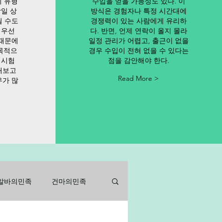
이 유형
수입을 얻을 가능성도 있다. 이
당일 상
방식은 경험자나 특정 시간대에
될 수도
경쟁력이 있는 사람에게 유리하
 우선
다. 반면, 언제 연락이 올지 몰라
 때문에
일정 관리가 어렵고, 출근이 없을
목적으
경우 수입이 전혀 없을 수 있다는
 시험
점을 감안해야 한다.
해보고
Read More >
우가 많
알바의민족
건마의민족
바
아르바이트
알바