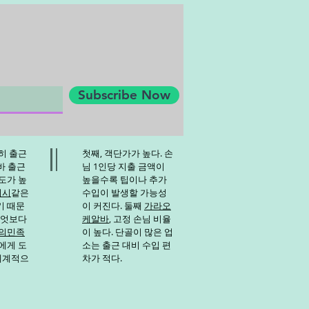
Subscribe Now
히 출근
첫째, 객단가가 높다. 손
바
출근
님 1인당 지출 금액이
도가 높
높을수록 팁이나 추가
디시
같은
수입이 발생할 가능성
기 때문
이 커진다. 둘째
가라오
무엇보다
케알바
, 고정 손님 비율
의민족
이 높다. 단골이 많은 업
에게 도
소는 출근 대비 수입 편
 체계적으
차가 적다.