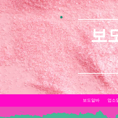
보
보도알바
업소