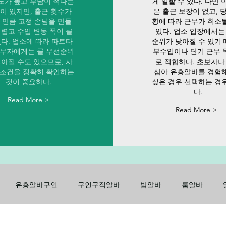
도가 높고 부담이 적다는
게 일할 수 있다. 다만 
이 있지만, 출근 횟수가
은 출근 보장이 없고, 
 만큼 고정 손님을 만들
황에 따라 근무가 취소
어렵고 수입 변동 폭이 클
있다. 업소 입장에서는
있다. 업소에 따라 파트타
순위가 낮아질 수 있기
근무자에게는 콜 우선순위
부수입이나 단기 근무 
낮아질 수도 있으므로, 사
로 적합하다. 초보자나
 조건을 정확히 확인하는
삼아 유흥알바를 경험
것이 중요하다.
싶은 경우 선택하는 경
다.
Read More >
Read More >
유흥알바구인
구인구직알바
밤알바
룸알바
구인
노래방알바
주점알바
가라오케알바
유흥룸알