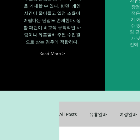
자유
을 기대할 수 있다. 반면, 개인
장점
시간이 줄어들고 일정 조율이
적은
기 
어렵다는 단점도 존재한다. 생
수 
활 패턴이 비교적 규칙적인 사
임 
람이나 유흥알바 주된 수입원
가 
으로 삼는 경우에 적합하다.
전에
Read More >
All Posts
유흥알바
여성알바
꿀알바
업소알바
업소