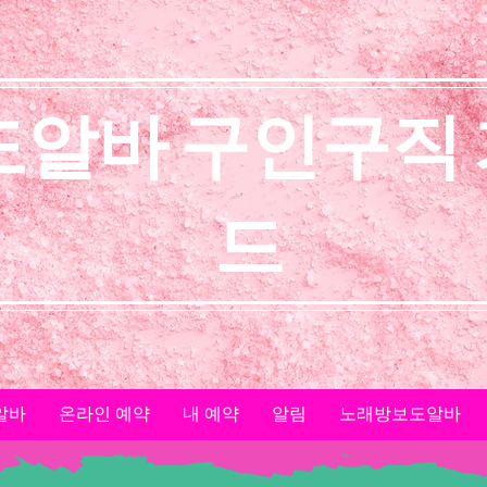
도알바 구인구직
드
알바
온라인 예약
내 예약
알림
노래방보도알바