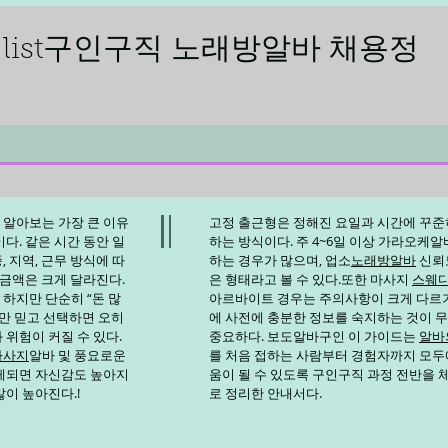
ling list구인구직 노래방알바 채용정
 알아보는 가장 큰 이유
고정 출근형은 정해진 요일과 시간에 꾸준
다. 같은 시간 동안 일
하는 방식이다. 주 4~6일 이상
가라오케알
 지역, 근무 방식에 따
하는 경우가 많으며, 업소
노래방알바
신뢰
 금액은 크게 달라진다.
은 형태라고 볼 수 있다.또한 마사지
스웨
 하지만 단순히 “돈 많
아르바이트 경우는 주의사항이 크게 다르
말만 믿고 선택하면 오히
에 사전에 충분한 정보를 숙지하는 것이 
 위험이 커질 수 있다.
중요하다. 보도알바
구인
이 가이드는
알바
마사지
알바 및 풍요로운
를 처음 접하는 사람부터 경험자까지 모두
게되면 자신감도 높아지
움이 될 수 있도록 구인구직 과정 전반을
많이 높아진다.!
로 정리한 안내서다.