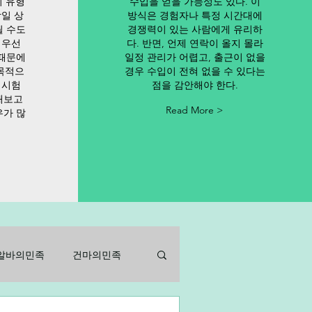
이 유형
수입을 얻을 가능성도 있다. 이
당일 상
방식은 경험자나 특정 시간대에
될 수도
경쟁력이 있는 사람에게 유리하
 우선
다. 반면, 언제 연락이 올지 몰라
 때문에
일정 관리가 어렵고, 출근이 없을
목적으
경우 수입이 전혀 없을 수 있다는
 시험
점을 감안해야 한다.
해보고
Read More >
우가 많
알바의민족
건마의민족
바
아르바이트
알바