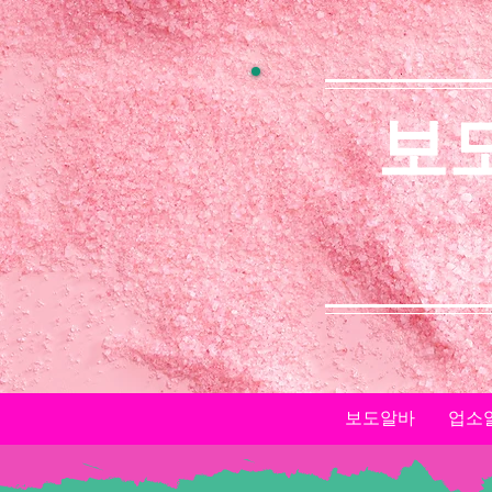
보
보도알바
업소