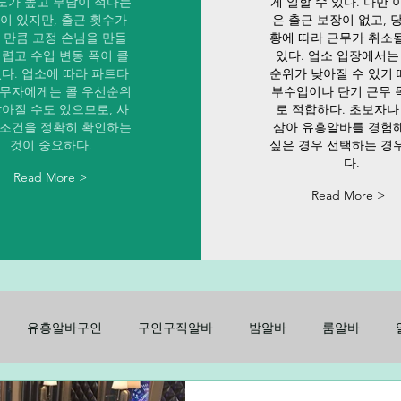
도가 높고 부담이 적다는
게 일할 수 있다. 다만 
이 있지만, 출근 횟수가
은 출근 보장이 없고, 
 만큼 고정 손님을 만들
황에 따라 근무가 취소
어렵고 수입 변동 폭이 클
있다. 업소 입장에서는
있다. 업소에 따라 파트타
순위가 낮아질 수 있기
근무자에게는 콜 우선순위
부수입이나 단기 근무 
낮아질 수도 있으므로, 사
로 적합하다. 초보자나
 조건을 정확히 확인하는
삼아 유흥알바를 경험
것이 중요하다.
싶은 경우 선택하는 경
다.
Read More >
Read More >
유흥알바구인
구인구직알바
밤알바
룸알바
구인
노래방알바
주점알바
가라오케알바
유흥룸알