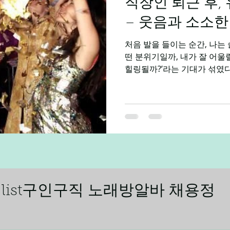
직장인 퇴근 후,
러 형태의 근무 방식이 존재한
중심 형태 단기·장기
– 웃음과 소소한
처음 발을 들이는 순간, 나는 
떤 분위기일까, 내가 잘 어울
힐링될까?’라는 기대가 섞였다
간, 그 긴장감은 곧 웃음으로
조명, 그리고 활기찬 분위기가
카운터에서 맞아주는 직원들의
‘아, 오늘 하루는 망치지 않겠
자리에 앉으니, 술잔과 가벼운
중에는 상상도 못할 자유로운 
음이 터져 나왔다. 직장인 “
없는 이메일 폭탄 속에서 하루
서 속으로 중얼거렸다. ‘이 피
ling list구인구직 노래방알바 채용정
있을까?’ 평소라면 집에 돌아