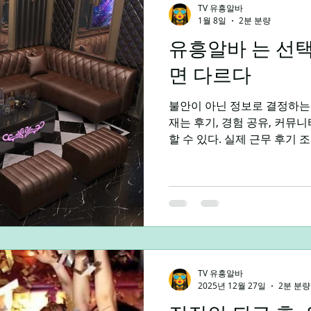
TV 유흥알바
1월 8일
2분 분량
유흥알바 는 선택
말알바
야간알바
주간알바
평일알바
학생알바
면 다르다
불안이 아닌 정보로 결정하는
제주알바
광주알바
재는 후기, 경험 공유, 커뮤
할 수 있다. 실제 근무 후기 
용 정보를 모을수록선택은 감정이 
바에는 여전히 다양한 선입견
인 환경이 변화하면서 유흥알
아닌, 기준을 알고 결정하는 
있다. 중요한 것은 직업 자체
느냐 다. 유흥알바 구인구직 
입 구조를 가진다. 기본 급여 
효율 지명·재방문에 따른 안정
TV 유흥알바
2025년 12월 27일
2분 분량
익이 아닌 현실적인 수입 설계
가 같은 형태는 아니다 유흥