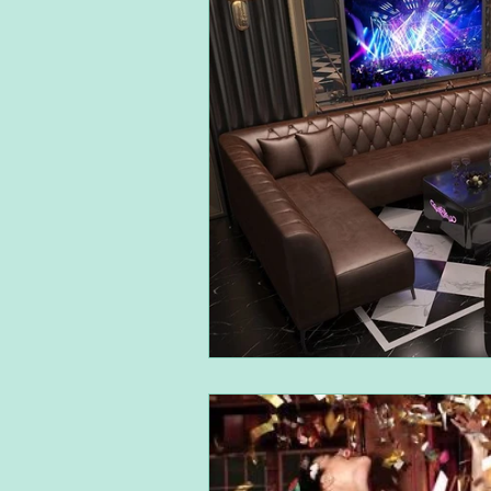
단기알바
장기알바
주
재택알바
알바플랫폼