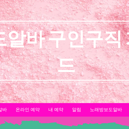
도알바 구인구직
드
알바
온라인 예약
내 예약
알림
노래방보도알바