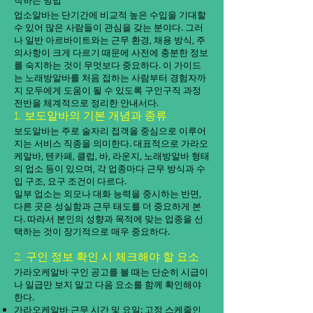
작하는 방법
업소알바는 단기간에 비교적 높은 수입을 기대할
수 있어 많은 사람들이 관심을 갖는 분야다. 그러
나 일반 아르바이트와는 근무 환경, 채용 방식, 주
의사항이 크게 다르기 때문에 사전에 충분한 정보
를 숙지하는 것이 무엇보다 중요하다. 이 가이드
는 노래방알바를 처음 접하는 사람부터 경험자까
지 모두에게 도움이 될 수 있도록 구인구직 과정
전반을 체계적으로 정리한 안내서다.
1. 보도알바의 기본 개념과 종류
보도알바는 주로 술자리 접객을 중심으로 이루어
지는 서비스 직종을 의미한다. 대표적으로 가라오
케알바, 텐카페, 클럽, 바, 라운지, 노래방알바 형태
의 업소 등이 있으며, 각 업종마다 근무 방식과 수
입 구조, 요구 조건이 다르다.
일부 업소는 외모나 대화 능력을 중시하는 반면,
다른 곳은 성실함과 근무 태도를 더 중요하게 본
다. 따라서 본인의 성향과 목적에 맞는 업종을 선
택하는 것이 장기적으로 매우 중요하다.
2. 구인 정보 확인 시 체크해야 할 요소
가라오케알바 구인 공고를 볼 때는 단순히 시급이
나 일급만 보지 말고 다음 요소를 함께 확인해야
한다.
가라오케알바 근무 시간 및 요일: 고정 스케줄인