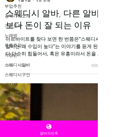
부업추천
TV 유흥알바
강북가라오케
2월 8일
2분 분량
가라오케
스웨디시 알바, 다른 알바
노래방
보다 돈이 잘 되는 이유
유흥주점
직장인
아르바이트를 찾다 보면 한 번쯤은“스웨디시
알바는 왜 수입이 높다”는 이야기를 듣게 된
스웨디시알바
다.단순히 힘들어서, 혹은 유흥이라서 돈을 더
스웨디시구인
준다는 인식도 있지만실제 이유는 그보다 훨
마사지
씬 구조적인 차이 에 가깝다. 여기서는 광고식
표현이 아닌, 실제 근무 구조와 수입 방식 기준
테라피스트
으로 정리해본다. 스웨디시 알바 시급 개념이
직장인스웨디
아니라 ‘관리 단가’ 구조 일반 알바는 대부분
시
시간당 시급 으로 계산된다.아무리 오래 일해
대학생스웨디
도 시급 자체는 크게 변하지 않는다. 반면 스웨
시
디시 알바는✔ 관리 1건당 단가 ✔ 혹은 시간
알바의민족
1인샵스웨디
블록 기준 수입 으로 책정되는 경우가 많다.