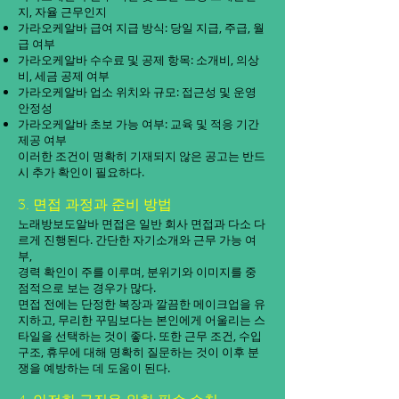
지, 자율 근무인지
가라오케알바 급여 지급 방식: 당일 지급, 주급, 월
급 여부
가라오케알바 수수료 및 공제 항목: 소개비, 의상
비, 세금 공제 여부
가라오케알바 업소 위치와 규모: 접근성 및 운영
안정성
가라오케알바 초보 가능 여부: 교육 및 적응 기간
제공 여부
이러한 조건이 명확히 기재되지 않은 공고는 반드
시 추가 확인이 필요하다.
3. 면접 과정과 준비 방법
노래방보도알바 면접은 일반 회사 면접과 다소 다
르게 진행된다. 간단한 자기소개와 근무 가능 여
부,
경력 확인이 주를 이루며, 분위기와 이미지를 중
점적으로 보는 경우가 많다.
면접 전에는 단정한 복장과 깔끔한 메이크업을 유
지하고, 무리한 꾸밈보다는 본인에게 어울리는 스
타일을 선택하는 것이 좋다. 또한 근무 조건, 수입
구조, 휴무에 대해 명확히 질문하는 것이 이후 분
쟁을 예방하는 데 도움이 된다.