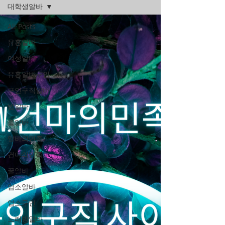
대학생알바
All Posts
유흥알바
여성알바
유흥알바구인
구인구직알바
밤알바
룸알바
알바의민족
건마의민족
꿀알바
업소알바
업소구인
노래방알바