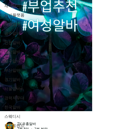
재택알바
알바플랫폼
제주알바
광주알바
인천알바
대전알바
대구알바
부산알바
경기알바
서울알바
경력자우대
한국알바
스웨디시
부업트렌드