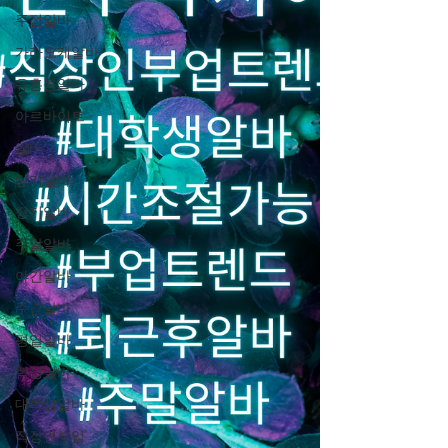
주점알바
가라오케알바
유흥룸알바
아르바이트
알바
단기알바
장기알바
주말알바
야간알바
주간알바
평일알바
학생알바
대학생알바
직장인부업