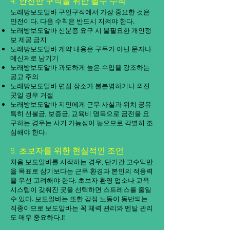
4. 안전한 구직을 위한 필수 수칙
노래방보도알바 구인구직에서 가장 중요한 것은
안전이다. 다음 수칙은 반드시 지켜야 한다.
노래방보도알바 신분증 요구 시 불필요한 개인정
보 제공 금지
노래방보도알바 계약 내용은 구두가 아닌 문자나
메신저로 남기기
노래방보도알바 과도하게 높은 수입을 강조하는
공고 주의
노래방보도알바 면접 장소가 불분명하거나 외진
곳일 경우 거절
노래방보도알바 지인에게 근무 사실과 위치 공유
특히 선불금, 보증금, 교육비 명목으로 금전을 요
구하는 경우는 사기 가능성이 높으므로 각별히 조
심해야 한다.
5. 초보자를 위한 현실적인 조언
처음 보도알바를 시작하는 경우, 단기간 고수익만
을 목표로 삼기보다는 근무 환경과 본인의 적응력
을 우선 고려해야 한다. 초보자 환영 업소나 교육
시스템이 갖춰진 곳을 선택하면 스트레스를 줄일
수 있다. 보도알바는 또한 감정 노동이 동반되는
직종이므로 보도알바는 꼭 체력 관리와 멘탈 관리
도 매우 중요하다.!!