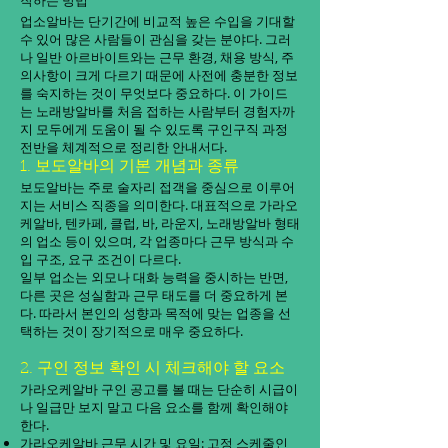
작하는 방법
업소알바는 단기간에 비교적 높은 수입을 기대할
수 있어 많은 사람들이 관심을 갖는 분야다. 그러
나 일반 아르바이트와는 근무 환경, 채용 방식, 주
의사항이 크게 다르기 때문에 사전에 충분한 정보
를 숙지하는 것이 무엇보다 중요하다. 이 가이드
는 노래방알바를 처음 접하는 사람부터 경험자까
지 모두에게 도움이 될 수 있도록 구인구직 과정
전반을 체계적으로 정리한 안내서다.
1. 보도알바의 기본 개념과 종류
보도알바는 주로 술자리 접객을 중심으로 이루어
지는 서비스 직종을 의미한다. 대표적으로 가라오
케알바, 텐카페, 클럽, 바, 라운지, 노래방알바 형태
의 업소 등이 있으며, 각 업종마다 근무 방식과 수
입 구조, 요구 조건이 다르다.
일부 업소는 외모나 대화 능력을 중시하는 반면,
다른 곳은 성실함과 근무 태도를 더 중요하게 본
다. 따라서 본인의 성향과 목적에 맞는 업종을 선
택하는 것이 장기적으로 매우 중요하다.
2. 구인 정보 확인 시 체크해야 할 요소
가라오케알바 구인 공고를 볼 때는 단순히 시급이
나 일급만 보지 말고 다음 요소를 함께 확인해야
한다.
가라오케알바 근무 시간 및 요일: 고정 스케줄인