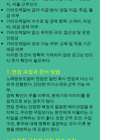
지, 자율 근무인지
가라오케알바 급여 지급 방식: 당일 지급, 주급, 월
급 여부
가라오케알바 수수료 및 공제 항목: 소개비, 의상
비, 세금 공제 여부
가라오케알바 업소 위치와 규모: 접근성 및 운영
안정성
가라오케알바 초보 가능 여부: 교육 및 적응 기간
제공 여부
이러한 조건이 명확히 기재되지 않은 공고는 반드
시 추가 확인이 필요하다.
3. 면접 과정과 준비 방법
노래방보도알바 면접은 일반 회사 면접과 다소 다
르게 진행된다. 간단한 자기소개와 근무 가능 여
부,
경력 확인이 주를 이루며, 분위기와 이미지를 중
점적으로 보는 경우가 많다.
면접 전에는 단정한 복장과 깔끔한 메이크업을 유
지하고, 무리한 꾸밈보다는 본인에게 어울리는 스
타일을 선택하는 것이 좋다. 또한 근무 조건, 수입
구조, 휴무에 대해 명확히 질문하는 것이 이후 분
쟁을 예방하는 데 도움이 된다.