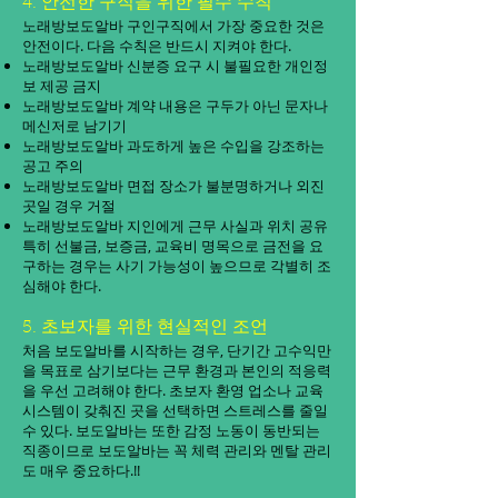
4. 안전한 구직을 위한 필수 수칙
노래방보도알바 구인구직에서 가장 중요한 것은
안전이다. 다음 수칙은 반드시 지켜야 한다.
노래방보도알바 신분증 요구 시 불필요한 개인정
보 제공 금지
노래방보도알바 계약 내용은 구두가 아닌 문자나
메신저로 남기기
노래방보도알바 과도하게 높은 수입을 강조하는
공고 주의
노래방보도알바 면접 장소가 불분명하거나 외진
곳일 경우 거절
노래방보도알바 지인에게 근무 사실과 위치 공유
특히 선불금, 보증금, 교육비 명목으로 금전을 요
구하는 경우는 사기 가능성이 높으므로 각별히 조
심해야 한다.
5. 초보자를 위한 현실적인 조언
처음 보도알바를 시작하는 경우, 단기간 고수익만
을 목표로 삼기보다는 근무 환경과 본인의 적응력
을 우선 고려해야 한다. 초보자 환영 업소나 교육
시스템이 갖춰진 곳을 선택하면 스트레스를 줄일
수 있다. 보도알바는 또한 감정 노동이 동반되는
직종이므로 보도알바는 꼭 체력 관리와 멘탈 관리
도 매우 중요하다.!!