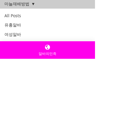
마늘재배방법
All Posts
유흥알바
여성알바
유흥알바구인
구인구직알바
알바의민족
밤알바
룸알바
알바의민족
건마의민족
꿀알바
업소알바
업소구인
노래방알바