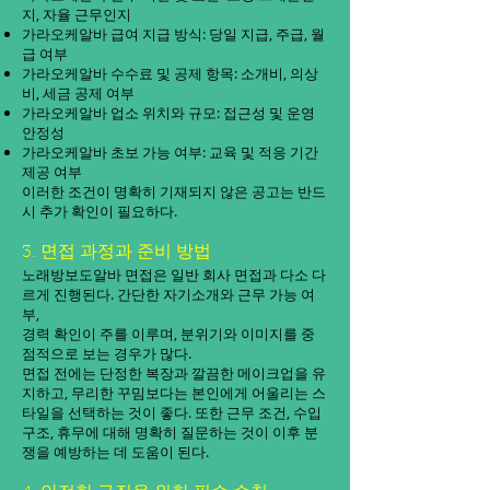
지, 자율 근무인지
가라오케알바 급여 지급 방식: 당일 지급, 주급, 월
급 여부
가라오케알바 수수료 및 공제 항목: 소개비, 의상
비, 세금 공제 여부
가라오케알바 업소 위치와 규모: 접근성 및 운영
안정성
가라오케알바 초보 가능 여부: 교육 및 적응 기간
제공 여부
이러한 조건이 명확히 기재되지 않은 공고는 반드
시 추가 확인이 필요하다.
3. 면접 과정과 준비 방법
노래방보도알바 면접은 일반 회사 면접과 다소 다
르게 진행된다. 간단한 자기소개와 근무 가능 여
부,
경력 확인이 주를 이루며, 분위기와 이미지를 중
점적으로 보는 경우가 많다.
면접 전에는 단정한 복장과 깔끔한 메이크업을 유
지하고, 무리한 꾸밈보다는 본인에게 어울리는 스
타일을 선택하는 것이 좋다. 또한 근무 조건, 수입
구조, 휴무에 대해 명확히 질문하는 것이 이후 분
쟁을 예방하는 데 도움이 된다.