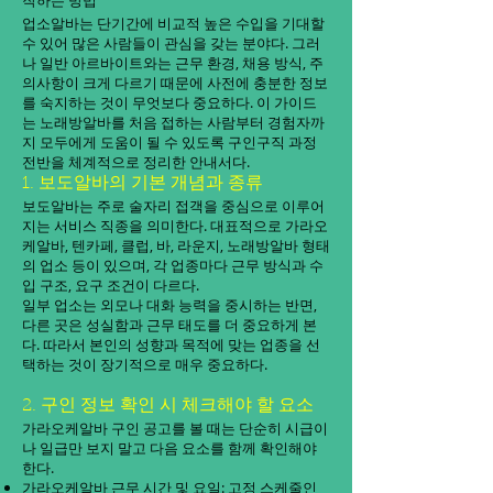
작하는 방법
업소알바는 단기간에 비교적 높은 수입을 기대할
수 있어 많은 사람들이 관심을 갖는 분야다. 그러
나 일반 아르바이트와는 근무 환경, 채용 방식, 주
의사항이 크게 다르기 때문에 사전에 충분한 정보
를 숙지하는 것이 무엇보다 중요하다. 이 가이드
는 노래방알바를 처음 접하는 사람부터 경험자까
지 모두에게 도움이 될 수 있도록 구인구직 과정
전반을 체계적으로 정리한 안내서다.
1. 보도알바의 기본 개념과 종류
보도알바는 주로 술자리 접객을 중심으로 이루어
지는 서비스 직종을 의미한다. 대표적으로 가라오
케알바, 텐카페, 클럽, 바, 라운지, 노래방알바 형태
의 업소 등이 있으며, 각 업종마다 근무 방식과 수
입 구조, 요구 조건이 다르다.
일부 업소는 외모나 대화 능력을 중시하는 반면,
다른 곳은 성실함과 근무 태도를 더 중요하게 본
다. 따라서 본인의 성향과 목적에 맞는 업종을 선
택하는 것이 장기적으로 매우 중요하다.
2. 구인 정보 확인 시 체크해야 할 요소
가라오케알바 구인 공고를 볼 때는 단순히 시급이
나 일급만 보지 말고 다음 요소를 함께 확인해야
한다.
가라오케알바 근무 시간 및 요일: 고정 스케줄인