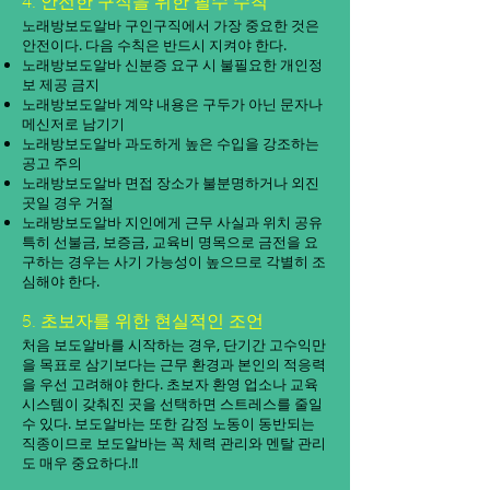
4. 안전한 구직을 위한 필수 수칙
노래방보도알바 구인구직에서 가장 중요한 것은
안전이다. 다음 수칙은 반드시 지켜야 한다.
노래방보도알바 신분증 요구 시 불필요한 개인정
보 제공 금지
노래방보도알바 계약 내용은 구두가 아닌 문자나
메신저로 남기기
노래방보도알바 과도하게 높은 수입을 강조하는
공고 주의
노래방보도알바 면접 장소가 불분명하거나 외진
곳일 경우 거절
노래방보도알바 지인에게 근무 사실과 위치 공유
특히 선불금, 보증금, 교육비 명목으로 금전을 요
구하는 경우는 사기 가능성이 높으므로 각별히 조
심해야 한다.
5. 초보자를 위한 현실적인 조언
처음 보도알바를 시작하는 경우, 단기간 고수익만
을 목표로 삼기보다는 근무 환경과 본인의 적응력
을 우선 고려해야 한다. 초보자 환영 업소나 교육
시스템이 갖춰진 곳을 선택하면 스트레스를 줄일
수 있다. 보도알바는 또한 감정 노동이 동반되는
직종이므로 보도알바는 꼭 체력 관리와 멘탈 관리
도 매우 중요하다.!!