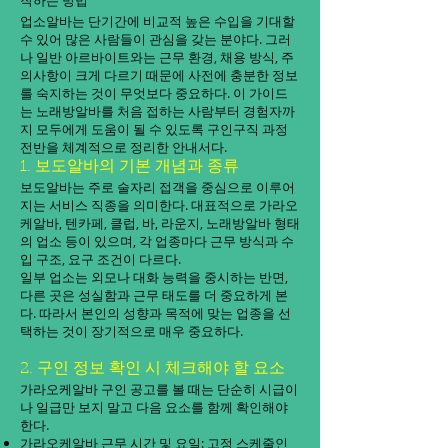
작하는 방법
업소알바는 단기간에 비교적 높은 수입을 기대할
수 있어 많은 사람들이 관심을 갖는 분야다. 그러
나 일반 아르바이트와는 근무 환경, 채용 방식, 주
의사항이 크게 다르기 때문에 사전에 충분한 정보
를 숙지하는 것이 무엇보다 중요하다. 이 가이드
는 노래방알바를 처음 접하는 사람부터 경험자까
지 모두에게 도움이 될 수 있도록 구인구직 과정
전반을 체계적으로 정리한 안내서다.
1. 보도알바의 기본 개념과 종류
보도알바는 주로 술자리 접객을 중심으로 이루어
지는 서비스 직종을 의미한다. 대표적으로 가라오
케알바, 텐카페, 클럽, 바, 라운지, 노래방알바 형태
의 업소 등이 있으며, 각 업종마다 근무 방식과 수
입 구조, 요구 조건이 다르다.
일부 업소는 외모나 대화 능력을 중시하는 반면,
다른 곳은 성실함과 근무 태도를 더 중요하게 본
다. 따라서 본인의 성향과 목적에 맞는 업종을 선
택하는 것이 장기적으로 매우 중요하다.
2. 구인 정보 확인 시 체크해야 할 요소
가라오케알바 구인 공고를 볼 때는 단순히 시급이
나 일급만 보지 말고 다음 요소를 함께 확인해야
한다.
가라오케알바 근무 시간 및 요일: 고정 스케줄인