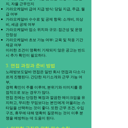
지, 자율 근무인지
가라오케알바 급여 지급 방식: 당일 지급, 주급, 월
급 여부
가라오케알바 수수료 및 공제 항목: 소개비, 의상
비, 세금 공제 여부
가라오케알바 업소 위치와 규모: 접근성 및 운영
안정성
가라오케알바 초보 가능 여부: 교육 및 적응 기간
제공 여부
이러한 조건이 명확히 기재되지 않은 공고는 반드
시 추가 확인이 필요하다.
3. 면접 과정과 준비 방법
노래방보도알바 면접은 일반 회사 면접과 다소 다
르게 진행된다. 간단한 자기소개와 근무 가능 여
부,
경력 확인이 주를 이루며, 분위기와 이미지를 중
점적으로 보는 경우가 많다.
면접 전에는 단정한 복장과 깔끔한 메이크업을 유
지하고, 무리한 꾸밈보다는 본인에게 어울리는 스
타일을 선택하는 것이 좋다. 또한 근무 조건, 수입
구조, 휴무에 대해 명확히 질문하는 것이 이후 분
쟁을 예방하는 데 도움이 된다.