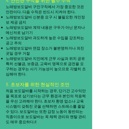
4. 안전한 구직을 위한 필수 수칙
노래방보도알바 구인구직에서 가장 중요한 것은
안전이다. 다음 수칙은 반드시 지켜야 한다.
노래방보도알바 신분증 요구 시 불필요한 개인정
보 제공 금지
노래방보도알바 계약 내용은 구두가 아닌 문자나
메신저로 남기기
노래방보도알바 과도하게 높은 수입을 강조하는
공고 주의
노래방보도알바 면접 장소가 불분명하거나 외진
곳일 경우 거절
노래방보도알바 지인에게 근무 사실과 위치 공유
특히 선불금, 보증금, 교육비 명목으로 금전을 요
구하는 경우는 사기 가능성이 높으므로 각별히 조
심해야 한다.
5. 초보자를 위한 현실적인 조언
처음 보도알바를 시작하는 경우, 단기간 고수익만
을 목표로 삼기보다는 근무 환경과 본인의 적응력
을 우선 고려해야 한다. 초보자 환영 업소나 교육
시스템이 갖춰진 곳을 선택하면 스트레스를 줄일
수 있다. 보도알바는 또한 감정 노동이 동반되는
직종이므로 보도알바는 꼭 체력 관리와 멘탈 관리
도 매우 중요하다.!!