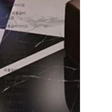
밤알바차이점
전국 유흥알바
채용중
유흥알바가이드
유흥업소가이드
금전적인 돈이
오가는 어떠한
계층에서건, 공
급가 수요는 존
재 하
유흥알바채용중
창동노래방알바
창동노래방보도
창동노래방구인
스웨디시 알바
광주상무지구