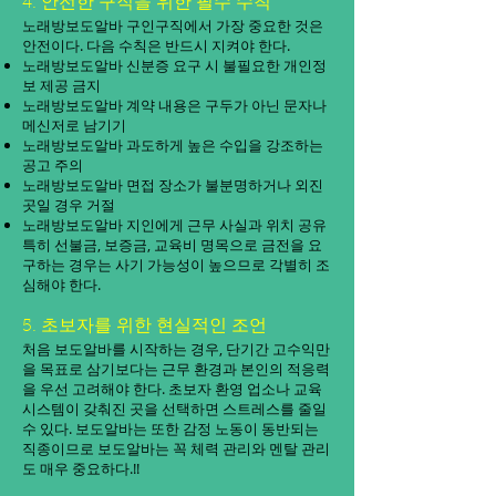
4. 안전한 구직을 위한 필수 수칙
노래방보도알바 구인구직에서 가장 중요한 것은
안전이다. 다음 수칙은 반드시 지켜야 한다.
노래방보도알바 신분증 요구 시 불필요한 개인정
보 제공 금지
노래방보도알바 계약 내용은 구두가 아닌 문자나
메신저로 남기기
노래방보도알바 과도하게 높은 수입을 강조하는
공고 주의
노래방보도알바 면접 장소가 불분명하거나 외진
곳일 경우 거절
노래방보도알바 지인에게 근무 사실과 위치 공유
특히 선불금, 보증금, 교육비 명목으로 금전을 요
구하는 경우는 사기 가능성이 높으므로 각별히 조
심해야 한다.
5. 초보자를 위한 현실적인 조언
처음 보도알바를 시작하는 경우, 단기간 고수익만
을 목표로 삼기보다는 근무 환경과 본인의 적응력
을 우선 고려해야 한다. 초보자 환영 업소나 교육
시스템이 갖춰진 곳을 선택하면 스트레스를 줄일
수 있다. 보도알바는 또한 감정 노동이 동반되는
직종이므로 보도알바는 꼭 체력 관리와 멘탈 관리
도 매우 중요하다.!!