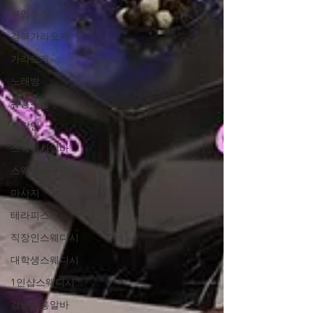
부업추천
강북가라오케
가라오케
노래방
유흥주점
직장인
스웨디시알바
스웨디시구인
마사지
테라피스트
직장인스웨디시
대학생스웨디시
1인샵스웨디시
강남유흥알바