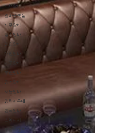
재택알바
알바플랫폼
제주알바
광주알바
인천알바
대전알바
대구알바
부산알바
경기알바
서울알바
경력자우대
한국알바
스웨디시
부업트렌드