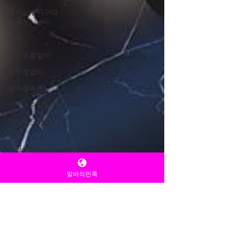
광주상무지구다
음비즈니스
광주
광주유흥알바
광주룸알바
광주룸싸롱
인계동주점알바
인계동단란주점
알바
수원주점알바
수원밤알바
알바의민족
수원룸알바
마늘농사
마늘재배
TV 유흥알바
1월 8일
2분 분량
마늘심기