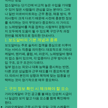
작하는 방법
업소알바는 단기간에 비교적 높은 수입을 기대할
수 있어 많은 사람들이 관심을 갖는 분야다. 그러
나 일반 아르바이트와는 근무 환경, 채용 방식, 주
의사항이 크게 다르기 때문에 사전에 충분한 정보
를 숙지하는 것이 무엇보다 중요하다. 이 가이드
는 노래방알바를 처음 접하는 사람부터 경험자까
지 모두에게 도움이 될 수 있도록 구인구직 과정
전반을 체계적으로 정리한 안내서다.
1. 보도알바의 기본 개념과 종류
보도알바는 주로 술자리 접객을 중심으로 이루어
지는 서비스 직종을 의미한다. 대표적으로 가라오
케알바, 텐카페, 클럽, 바, 라운지, 노래방알바 형태
의 업소 등이 있으며, 각 업종마다 근무 방식과 수
입 구조, 요구 조건이 다르다.
일부 업소는 외모나 대화 능력을 중시하는 반면,
다른 곳은 성실함과 근무 태도를 더 중요하게 본
다. 따라서 본인의 성향과 목적에 맞는 업종을 선
택하는 것이 장기적으로 매우 중요하다.
2. 구인 정보 확인 시 체크해야 할 요소
가라오케알바 구인 공고를 볼 때는 단순히 시급이
나 일급만 보지 말고 다음 요소를 함께 확인해야
한다.
가라오케알바 근무 시간 및 요일: 고정 스케줄인