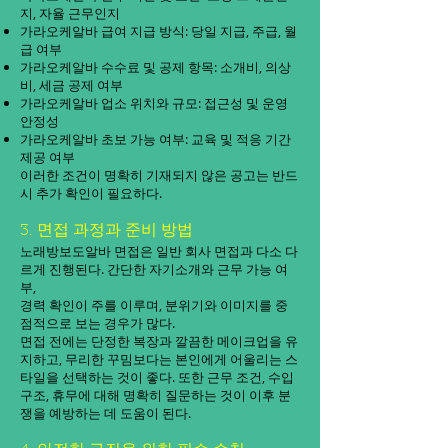
지, 자율 근무인지
가라오케알바 급여 지급 방식: 당일 지급, 주급, 월
급 여부
가라오케알바 수수료 및 공제 항목: 소개비, 의상
비, 세금 공제 여부
가라오케알바 업소 위치와 규모: 접근성 및 운영
안정성
가라오케알바 초보 가능 여부: 교육 및 적응 기간
제공 여부
이러한 조건이 명확히 기재되지 않은 공고는 반드
시 추가 확인이 필요하다.
3. 면접 과정과 준비 방법
노래방보도알바 면접은 일반 회사 면접과 다소 다
르게 진행된다. 간단한 자기소개와 근무 가능 여
부,
경력 확인이 주를 이루며, 분위기와 이미지를 중
점적으로 보는 경우가 많다.
면접 전에는 단정한 복장과 깔끔한 메이크업을 유
지하고, 무리한 꾸밈보다는 본인에게 어울리는 스
타일을 선택하는 것이 좋다. 또한 근무 조건, 수입
구조, 휴무에 대해 명확히 질문하는 것이 이후 분
쟁을 예방하는 데 도움이 된다.