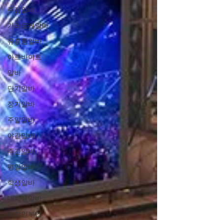
주점알바
가라오케알바
유흥룸알바
아르바이트
알바
단기알바
장기알바
주말알바
야간알바
주간알바
평일알바
학생알바
대학생알바
직장인부업