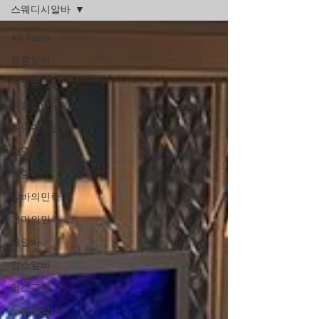
스웨디시알바
All Posts
유흥알바
여성알바
유흥알바구인
구인구직알바
밤알바
룸알바
알바의민족
건마의민족
꿀알바
업소알바
업소구인
노래방알바