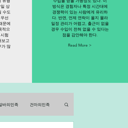
이 유형
수입을 얻을 가능성도 있다. 이
당일 상
방식은 경험자나 특정 시간대에
될 수도
경쟁력이 있는 사람에게 유리하
 우선
다. 반면, 언제 연락이 올지 몰라
 때문에
일정 관리가 어렵고, 출근이 없을
목적으
경우 수입이 전혀 없을 수 있다는
 시험
점을 감안해야 한다.
해보고
Read More >
우가 많
알바의민족
건마의민족
바
아르바이트
알바