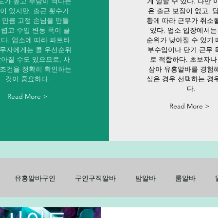
도가 높고 부담이 적다는
게 일할 수 있다. 다만 
이 있지만, 출근 횟수가
은 출근 보장이 없고, 
 만큼 고정 손님을 만들
황에 따라 근무가 취소
어렵고 수입 변동 폭이 클
있다. 업소 입장에서는
있다. 업소에 따라 파트타
순위가 낮아질 수 있기
근무자에게는 콜 우선순위
부수입이나 단기 근무 
낮아질 수도 있으므로, 사
로 적합하다. 초보자나
 조건을 정확히 확인하는
삼아 유흥알바를 경험
것이 중요하다.
싶은 경우 선택하는 경
다.
Read More >
Read More >
유흥알바구인
구인구직알바
밤알바
룸알바
구인
노래방알바
주점알바
가라오케알바
유흥룸알