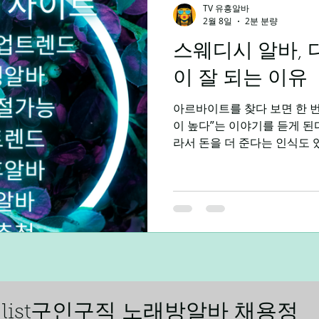
TV 유흥알바
2월 8일
2분 분량
스웨디시 알바, 
말알바
야간알바
주간알바
평일알바
학생알바
이 잘 되는 이유
아르바이트를 찾다 보면 한 
제주알바
광주알바
이 높다”는 이야기를 듣게 된
라서 돈을 더 준다는 인식도
구조적인 차이 에 가깝다. 여
근무 구조와 수입 방식 기준 
시급 개념이 아니라 ‘관리 단
당 시급 으로 계산된다.아무리
변하지 않는다. 반면 스웨디시
혹은 시간 블록 기준 수입 으로
관리 = ○만 원 90분 관리 =
밀도가 다르다 는 게 가장 큰
알바 야간·전문 서비스 프리미엄 스웨디시 알바는 대부분 저
ling list구인구직 노래방알바 채용정
녁~새벽 시간대 전문 케어 서