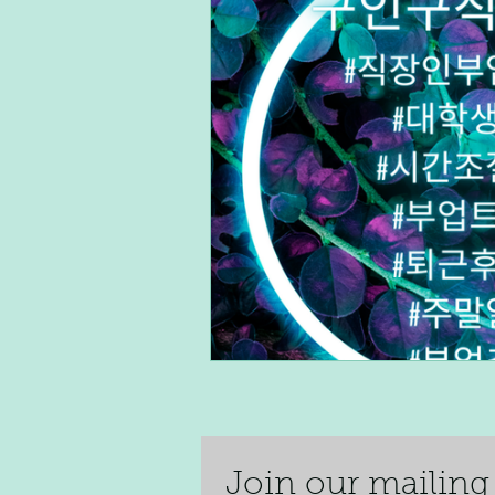
단기알바
장기알바
주
재택알바
알바플랫폼
Join our mai