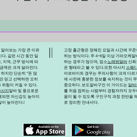
일반 음식점·카페 알바와 달리
 알아보는 가장 큰 이유
고정 출근형은 정해진 요일과 시간에 꾸준
다. 같은 시간 동안 일
하는 방식이다. 주 4~6일 이상
가라오케알
 지역, 근무 방식에 따
하는 경우가 많으며, 업소
노래방알바
신뢰
 금액은 크게 달라진다.
은 형태라고 볼 수 있다.또한 마사지
스웨
 하지만 단순히 “돈 많
아르바이트 경우는 주의사항이 크게 다르
말만 믿고 선택하면 오히
에 사전에 충분한 정보를 숙지하는 것이 
 위험이 커질 수 있다.
중요하다. 보도알바
구인
이 가이드는
알바
마사지
알바 및 풍요로운
를 처음 접하는 사람부터 경험자까지 모두
게되면 자신감도 높아지
움이 될 수 있도록 구인구직 과정 전반을
많이 높아진다.!
로 정리한 안내서다.