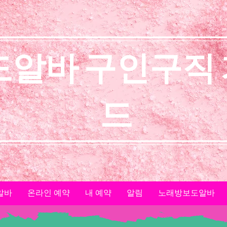
도알바 구인구직
드
알바
온라인 예약
내 예약
알림
노래방보도알바