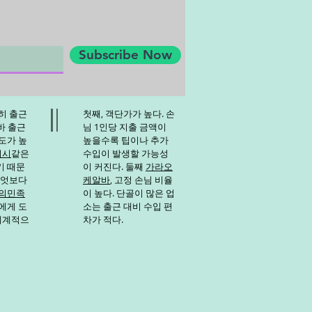
✔ 야간 근무 프리미엄✔ 전문
Subscribe Now
히 출근
첫째, 객단가가 높다. 손
바
출근
님 1인당 지출 금액이
도가 높
높을수록 팁이나 추가
디시
같은
수입이 발생할 가능성
기 때문
이 커진다. 둘째
가라오
무엇보다
케알바
, 고정 손님 비율
의민족
이 높다. 단골이 많은 업
에게 도
소는 출근 대비 수입 편
 체계적으
차가 적다.