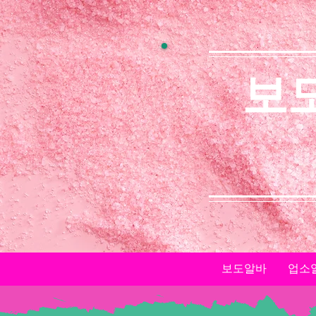
보
보도알바
업소