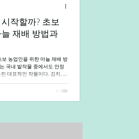
 시작할까? 초보
대학생알바
직장인부업
마늘 재배 방법과
초보 농업인을 위한 마늘 재배 방
는 국내 밭작물 중에서도 안정
진 대표적인 작물이다. 김치, 찌
에 사용되는 필수 식재료이기 때문
이 비교적 적은 편이다. 특히 저
하 조절이 가능해 농가 소득 안
 평가된다. 마늘농사 바로가기
시 단순히 심고 수확하는 구조
선택, 병해충 예방, 수확 후 건조
관리가 필요하다. 마늘농사의 특
 작물로 가을에 심어 이듬해 봄