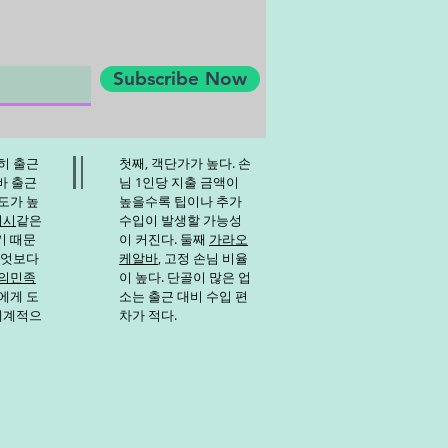
물이다. 생육 기간이 길지만 관리
 기대할 수 있다. 특히 저장성
 출하를 조절할 수 있다는 점이
Subscribe Now
지
히 출근
첫째, 객단가가 높다. 손
바
출근
님 1인당 지출 금액이
도가 높
높을수록 팁이나 추가
디시
같은
수입이 발생할 가능성
기 때문
이 커진다. 둘째
가라오
무엇보다
케알바
, 고정 손님 비율
의민족
이 높다. 단골이 많은 업
에게 도
소는 출근 대비 수입 편
 체계적으
차가 적다.