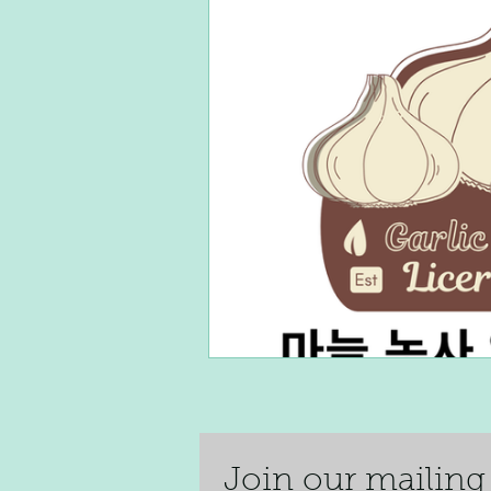
단기알바
장기알바
주
재택알바
알바플랫폼
Join our mai