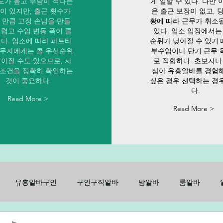
도가 높고 부담이 적다는
게 일할 수 있다. 다만 
이 있지만, 출근 횟수가
은 출근 보장이 없고, 
 만큼 고정 손님을 만들
황에 따라 근무가 취소
어렵고 수입 변동 폭이 클
있다. 업소 입장에서는
있다. 업소에 따라 파트타
순위가 낮아질 수 있기
근무자에게는 콜 우선순위
부수입이나 단기 근무 
낮아질 수도 있으므로, 사
로 적합하다. 초보자나
 조건을 정확히 확인하는
삼아 유흥알바를 경험
것이 중요하다.
싶은 경우 선택하는 경
다.
Read More >
Read More >
유흥알바구인
구인구직알바
밤알바
룸알바
구인
노래방알바
주점알바
가라오케알바
유흥룸알