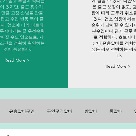
도가 높고 부담이 적다는
게 일할 수 있다. 다만 
이 있지만, 출근 횟수가
은 출근 보장이 없고, 
 만큼 고정 손님을 만들
황에 따라 근무가 취소
어렵고 수입 변동 폭이 클
있다. 업소 입장에서는
있다. 업소에 따라 파트타
순위가 낮아질 수 있기
근무자에게는 콜 우선순위
부수입이나 단기 근무 
낮아질 수도 있으므로, 사
로 적합하다. 초보자나
 조건을 정확히 확인하는
삼아 유흥알바를 경험
것이 중요하다.
싶은 경우 선택하는 경
다.
Read More >
Read More >
유흥알바구인
구인구직알바
밤알바
룸알바
구인
노래방알바
주점알바
가라오케알바
유흥룸알