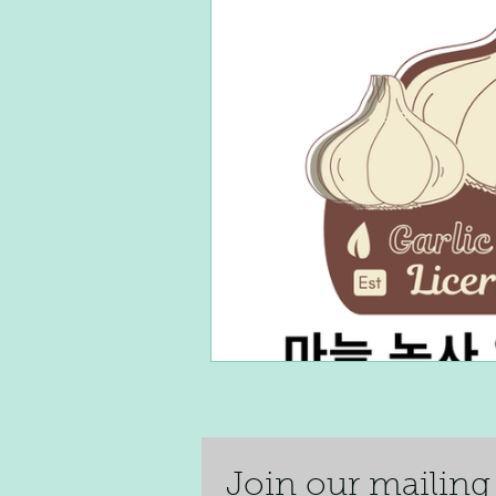
단기알바
장기알바
주
재택알바
알바플랫폼
Join our mai