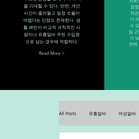
자유
을 기대할 수 있다. 반면, 개인
장점
시간이 줄어들고 일정 조율이
적은
기 
어렵다는 단점도 존재한다. 생
수 
활 패턴이 비교적 규칙적인 사
임 
람이나 유흥알바 주된 수입원
가 
으로 삼는 경우에 적합하다.
전에
Read More >
All Posts
유흥알바
여성알바
꿀알바
업소알바
업소