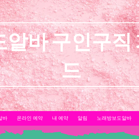
도알바 구인구직
드
알바
온라인 예약
내 예약
알림
노래방보도알바