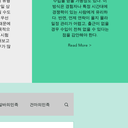
이 유형
수입을 얻을 가능성도 있다. 이
당일 상
방식은 경험자나 특정 시간대에
될 수도
경쟁력이 있는 사람에게 유리하
 우선
다. 반면, 언제 연락이 올지 몰라
 때문에
일정 관리가 어렵고, 출근이 없을
목적으
경우 수입이 전혀 없을 수 있다는
 시험
점을 감안해야 한다.
해보고
Read More >
우가 많
알바의민족
건마의민족
바
아르바이트
알바