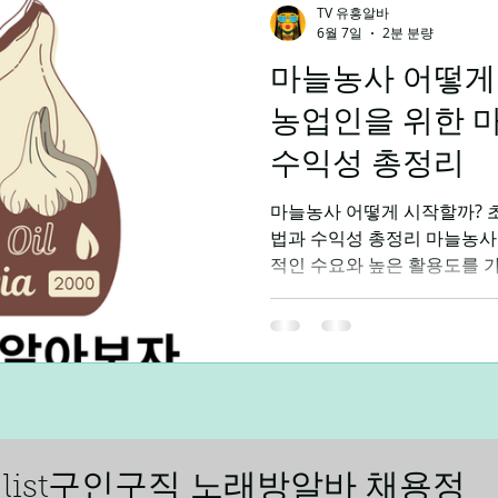
TV 유흥알바
6월 7일
2분 분량
마늘농사 어떻게
말알바
야간알바
주간알바
평일알바
학생알바
농업인을 위한 
수익성 총정리
제주알바
광주알바
마늘농사 어떻게 시작할까? 
법과 수익성 총정리 마늘농사
적인 수요와 높은 활용도를 가
개, 양념 등 거의 모든 요리
에 소비가 꾸준하며 가격 변동
장성이 뛰어나 장기 보관과 출
정성에도 도움이 되는 작물로
알아보기 하지만 마늘농사 역
가 아니라 토양 관리, 씨마늘 
및 저장 관리까지 체계적인 
징 마늘은 비교적 추위에 강한
ling list구인구직 노래방알바 채용정