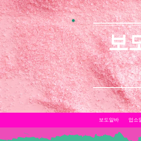
보
보도알바
업소