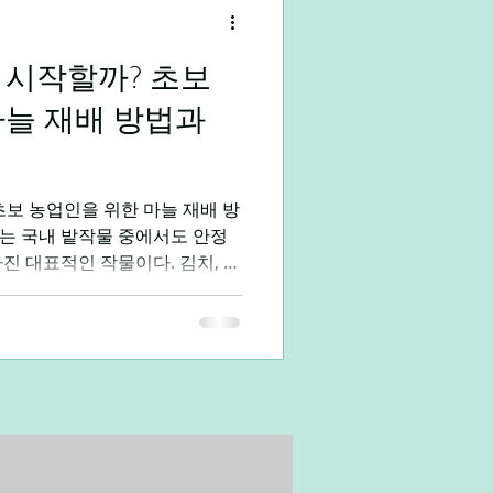
 시작할까? 초보
대학생알바
직장인부업
마늘 재배 방법과
초보 농업인을 위한 마늘 재배 방
는 국내 밭작물 중에서도 안정
진 대표적인 작물이다. 김치, 찌
에 사용되는 필수 식재료이기 때문
이 비교적 적은 편이다. 특히 저
하 조절이 가능해 농가 소득 안
 평가된다. 마늘농사 바로가기
시 단순히 심고 수확하는 구조
선택, 병해충 예방, 수확 후 건조
관리가 필요하다. 마늘농사의 특
 작물로 가을에 심어 이듬해 봄