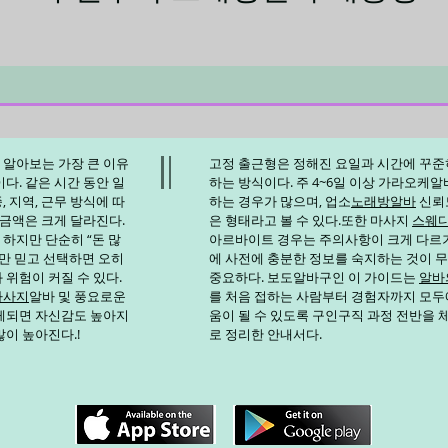
~초여름에 수확하는 월동 작
가 안정적이면 일정한 생산량을
이 뛰어나 가격이 좋을 때까지
큰 장점이다. 국내에서는 한
 알아보는 가장 큰 이유
고정 출근형은 정해진 요일과 시간에 꾸준
다. 같은 시간 동안 일
하는 방식이다. 주 4~6일 이상
가라오케알
 지역, 근무 방식에 따
하는 경우가 많으며, 업소
노래방알바
신뢰
 금액은 크게 달라진다.
은 형태라고 볼 수 있다.또한 마사지
스웨
 하지만 단순히 “돈 많
아르바이트 경우는 주의사항이 크게 다르
말만 믿고 선택하면 오히
에 사전에 충분한 정보를 숙지하는 것이 
 위험이 커질 수 있다.
중요하다. 보도알바
구인
이 가이드는
알바
마사지
알바 및 풍요로운
를 처음 접하는 사람부터 경험자까지 모두
게되면 자신감도 높아지
움이 될 수 있도록 구인구직 과정 전반을
많이 높아진다.!
로 정리한 안내서다.