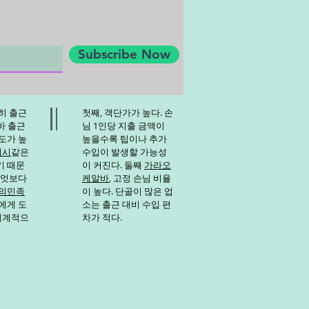
물이다. 생육 기간이 길지만 관리
 기대할 수 있다. 특히 저장성
 출하를 조절할 수 있다는 점이
Subscribe Now
지
히 출근
첫째, 객단가가 높다. 손
바
출근
님 1인당 지출 금액이
도가 높
높을수록 팁이나 추가
디시
같은
수입이 발생할 가능성
기 때문
이 커진다. 둘째
가라오
무엇보다
케알바
, 고정 손님 비율
의민족
이 높다. 단골이 많은 업
에게 도
소는 출근 대비 수입 편
 체계적으
차가 적다.