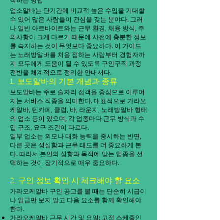
작하는 방법
업소알바는 단기간에 비교적 높은 수입을 기대할
수 있어 많은 사람들이 관심을 갖는 분야다. 그러
나 일반 아르바이트와는 근무 환경, 채용 방식, 주
의사항이 크게 다르기 때문에 사전에 충분한 정보
를 숙지하는 것이 무엇보다 중요하다. 이 가이드
는 노래방알바를 처음 접하는 사람부터 경험자까
지 모두에게 도움이 될 수 있도록 구인구직 과정
전반을 체계적으로 정리한 안내서다.
1. 보도알바의 기본 개념과 종류
보도알바는 주로 술자리 접객을 중심으로 이루어
지는 서비스 직종을 의미한다. 대표적으로 가라오
케알바, 텐카페, 클럽, 바, 라운지, 노래방알바 형태
의 업소 등이 있으며, 각 업종마다 근무 방식과 수
입 구조, 요구 조건이 다르다.
일부 업소는 외모나 대화 능력을 중시하는 반면,
다른 곳은 성실함과 근무 태도를 더 중요하게 본
다. 따라서 본인의 성향과 목적에 맞는 업종을 선
택하는 것이 장기적으로 매우 중요하다.
2. 구인 정보 확인 시 체크해야 할 요소
가라오케알바 구인 공고를 볼 때는 단순히 시급이
나 일급만 보지 말고 다음 요소를 함께 확인해야
한다.
가라오케알바 근무 시간 및 요일: 고정 스케줄인