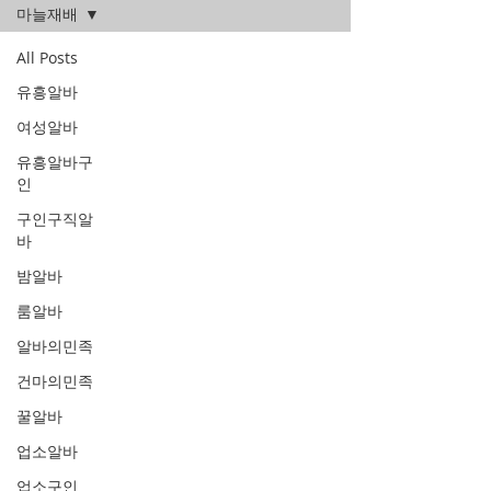
마늘재배
All Posts
유흥알바
여성알바
유흥알바구
인
구인구직알
바
밤알바
룸알바
알바의민족
건마의민족
꿀알바
업소알바
업소구인