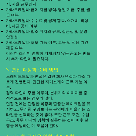
지, 자율 근무인지
가라오케알바 급여 지급 방식: 당일 지급, 주급, 월
급 여부
가라오케알바 수수료 및 공제 항목: 소개비, 의상
비, 세금 공제 여부
가라오케알바 업소 위치와 규모: 접근성 및 운영
안정성
가라오케알바 초보 가능 여부: 교육 및 적응 기간
제공 여부
이러한 조건이 명확히 기재되지 않은 공고는 반드
시 추가 확인이 필요하다.
3. 면접 과정과 준비 방법
노래방보도알바 면접은 일반 회사 면접과 다소 다
르게 진행된다. 간단한 자기소개와 근무 가능 여
부,
경력 확인이 주를 이루며, 분위기와 이미지를 중
점적으로 보는 경우가 많다.
면접 전에는 단정한 복장과 깔끔한 메이크업을 유
지하고, 무리한 꾸밈보다는 본인에게 어울리는 스
타일을 선택하는 것이 좋다. 또한 근무 조건, 수입
구조, 휴무에 대해 명확히 질문하는 것이 이후 분
쟁을 예방하는 데 도움이 된다.