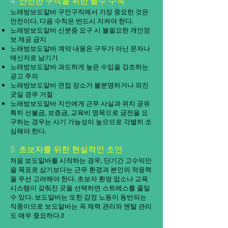
4. 안전한 구직을 위한 필수 수칙
노래방보도알바 구인구직에서 가장 중요한 것은
안전이다. 다음 수칙은 반드시 지켜야 한다.
노래방보도알바 신분증 요구 시 불필요한 개인정
보 제공 금지
노래방보도알바 계약 내용은 구두가 아닌 문자나
메신저로 남기기
노래방보도알바 과도하게 높은 수입을 강조하는
공고 주의
노래방보도알바 면접 장소가 불분명하거나 외진
곳일 경우 거절
노래방보도알바 지인에게 근무 사실과 위치 공유
특히 선불금, 보증금, 교육비 명목으로 금전을 요
구하는 경우는 사기 가능성이 높으므로 각별히 조
심해야 한다.
5. 초보자를 위한 현실적인 조언
처음 보도알바를 시작하는 경우, 단기간 고수익만
을 목표로 삼기보다는 근무 환경과 본인의 적응력
을 우선 고려해야 한다. 초보자 환영 업소나 교육
시스템이 갖춰진 곳을 선택하면 스트레스를 줄일
수 있다. 보도알바는 또한 감정 노동이 동반되는
직종이므로 보도알바는 꼭 체력 관리와 멘탈 관리
도 매우 중요하다.!!