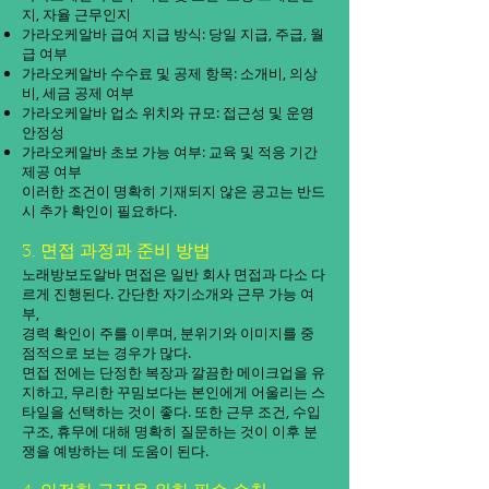
지, 자율 근무인지
가라오케알바 급여 지급 방식: 당일 지급, 주급, 월
급 여부
가라오케알바 수수료 및 공제 항목: 소개비, 의상
비, 세금 공제 여부
가라오케알바 업소 위치와 규모: 접근성 및 운영
안정성
가라오케알바 초보 가능 여부: 교육 및 적응 기간
제공 여부
이러한 조건이 명확히 기재되지 않은 공고는 반드
시 추가 확인이 필요하다.
3. 면접 과정과 준비 방법
노래방보도알바 면접은 일반 회사 면접과 다소 다
르게 진행된다. 간단한 자기소개와 근무 가능 여
부,
경력 확인이 주를 이루며, 분위기와 이미지를 중
점적으로 보는 경우가 많다.
면접 전에는 단정한 복장과 깔끔한 메이크업을 유
지하고, 무리한 꾸밈보다는 본인에게 어울리는 스
타일을 선택하는 것이 좋다. 또한 근무 조건, 수입
구조, 휴무에 대해 명확히 질문하는 것이 이후 분
쟁을 예방하는 데 도움이 된다.