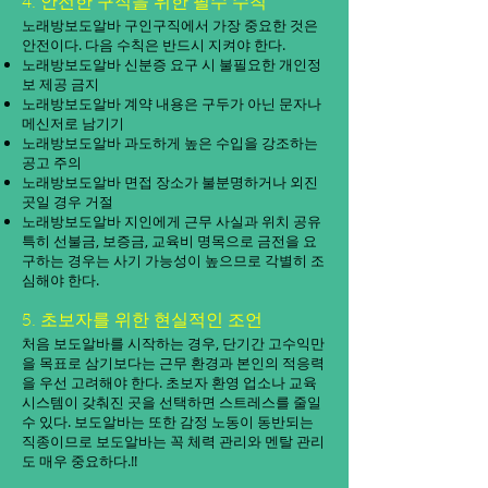
4. 안전한 구직을 위한 필수 수칙
노래방보도알바 구인구직에서 가장 중요한 것은
안전이다. 다음 수칙은 반드시 지켜야 한다.
노래방보도알바 신분증 요구 시 불필요한 개인정
보 제공 금지
노래방보도알바 계약 내용은 구두가 아닌 문자나
메신저로 남기기
노래방보도알바 과도하게 높은 수입을 강조하는
공고 주의
노래방보도알바 면접 장소가 불분명하거나 외진
곳일 경우 거절
노래방보도알바 지인에게 근무 사실과 위치 공유
특히 선불금, 보증금, 교육비 명목으로 금전을 요
구하는 경우는 사기 가능성이 높으므로 각별히 조
심해야 한다.
5. 초보자를 위한 현실적인 조언
처음 보도알바를 시작하는 경우, 단기간 고수익만
을 목표로 삼기보다는 근무 환경과 본인의 적응력
을 우선 고려해야 한다. 초보자 환영 업소나 교육
시스템이 갖춰진 곳을 선택하면 스트레스를 줄일
수 있다. 보도알바는 또한 감정 노동이 동반되는
직종이므로 보도알바는 꼭 체력 관리와 멘탈 관리
도 매우 중요하다.!!