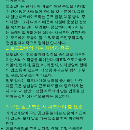
작하는 방법
업소알바는 단기간에 비교적 높은 수입을 기대할
수 있어 많은 사람들이 관심을 갖는 분야다. 그러
나 일반 아르바이트와는 근무 환경, 채용 방식, 주
의사항이 크게 다르기 때문에 사전에 충분한 정보
를 숙지하는 것이 무엇보다 중요하다. 이 가이드
는 노래방알바를 처음 접하는 사람부터 경험자까
지 모두에게 도움이 될 수 있도록 구인구직 과정
전반을 체계적으로 정리한 안내서다.
1. 보도알바의 기본 개념과 종류
보도알바는 주로 술자리 접객을 중심으로 이루어
지는 서비스 직종을 의미한다. 대표적으로 가라오
케알바, 텐카페, 클럽, 바, 라운지, 노래방알바 형태
의 업소 등이 있으며, 각 업종마다 근무 방식과 수
입 구조, 요구 조건이 다르다.
일부 업소는 외모나 대화 능력을 중시하는 반면,
다른 곳은 성실함과 근무 태도를 더 중요하게 본
다. 따라서 본인의 성향과 목적에 맞는 업종을 선
택하는 것이 장기적으로 매우 중요하다.
2. 구인 정보 확인 시 체크해야 할 요소
가라오케알바 구인 공고를 볼 때는 단순히 시급이
나 일급만 보지 말고 다음 요소를 함께 확인해야
한다.
가라오케알바 근무 시간 및 요일: 고정 스케줄인