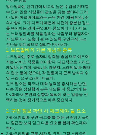
작하는 방법
업소알바는 단기간에 비교적 높은 수입을 기대할
수 있어 많은 사람들이 관심을 갖는 분야다. 그러
나 일반 아르바이트와는 근무 환경, 채용 방식, 주
의사항이 크게 다르기 때문에 사전에 충분한 정보
를 숙지하는 것이 무엇보다 중요하다. 이 가이드
는 노래방알바를 처음 접하는 사람부터 경험자까
지 모두에게 도움이 될 수 있도록 구인구직 과정
전반을 체계적으로 정리한 안내서다.
1. 보도알바의 기본 개념과 종류
보도알바는 주로 술자리 접객을 중심으로 이루어
지는 서비스 직종을 의미한다. 대표적으로 가라오
케알바, 텐카페, 클럽, 바, 라운지, 노래방알바 형태
의 업소 등이 있으며, 각 업종마다 근무 방식과 수
입 구조, 요구 조건이 다르다.
일부 업소는 외모나 대화 능력을 중시하는 반면,
다른 곳은 성실함과 근무 태도를 더 중요하게 본
다. 따라서 본인의 성향과 목적에 맞는 업종을 선
택하는 것이 장기적으로 매우 중요하다.
2. 구인 정보 확인 시 체크해야 할 요소
가라오케알바 구인 공고를 볼 때는 단순히 시급이
나 일급만 보지 말고 다음 요소를 함께 확인해야
한다.
가라오케알바 근무 시간 및 요일: 고정 스케줄인