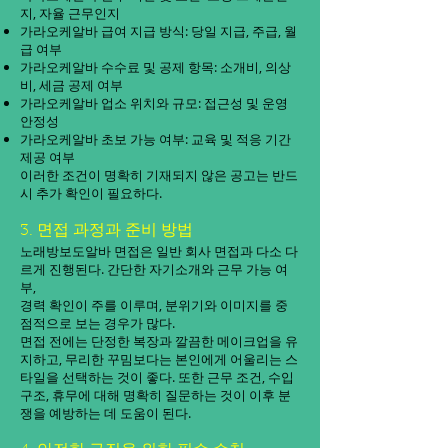
지, 자율 근무인지
가라오케알바 급여 지급 방식: 당일 지급, 주급, 월
급 여부
가라오케알바 수수료 및 공제 항목: 소개비, 의상
비, 세금 공제 여부
가라오케알바 업소 위치와 규모: 접근성 및 운영
안정성
가라오케알바 초보 가능 여부: 교육 및 적응 기간
제공 여부
이러한 조건이 명확히 기재되지 않은 공고는 반드
시 추가 확인이 필요하다.
3. 면접 과정과 준비 방법
노래방보도알바 면접은 일반 회사 면접과 다소 다
르게 진행된다. 간단한 자기소개와 근무 가능 여
부,
경력 확인이 주를 이루며, 분위기와 이미지를 중
점적으로 보는 경우가 많다.
면접 전에는 단정한 복장과 깔끔한 메이크업을 유
지하고, 무리한 꾸밈보다는 본인에게 어울리는 스
타일을 선택하는 것이 좋다. 또한 근무 조건, 수입
구조, 휴무에 대해 명확히 질문하는 것이 이후 분
쟁을 예방하는 데 도움이 된다.