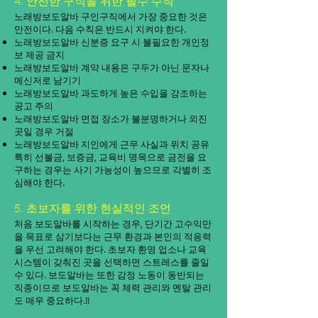
4. 안전한 구직을 위한 필수 수칙
노래방보도알바 구인구직에서 가장 중요한 것은
안전이다. 다음 수칙은 반드시 지켜야 한다.
노래방보도알바 신분증 요구 시 불필요한 개인정
보 제공 금지
노래방보도알바 계약 내용은 구두가 아닌 문자나
메신저로 남기기
노래방보도알바 과도하게 높은 수입을 강조하는
공고 주의
노래방보도알바 면접 장소가 불분명하거나 외진
곳일 경우 거절
노래방보도알바 지인에게 근무 사실과 위치 공유
특히 선불금, 보증금, 교육비 명목으로 금전을 요
구하는 경우는 사기 가능성이 높으므로 각별히 조
심해야 한다.
5. 초보자를 위한 현실적인 조언
처음 보도알바를 시작하는 경우, 단기간 고수익만
을 목표로 삼기보다는 근무 환경과 본인의 적응력
을 우선 고려해야 한다. 초보자 환영 업소나 교육
시스템이 갖춰진 곳을 선택하면 스트레스를 줄일
수 있다. 보도알바는 또한 감정 노동이 동반되는
직종이므로 보도알바는 꼭 체력 관리와 멘탈 관리
도 매우 중요하다.!!