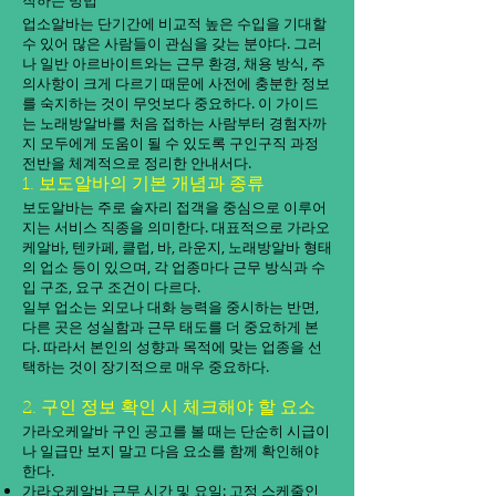
작하는 방법
업소알바는 단기간에 비교적 높은 수입을 기대할
수 있어 많은 사람들이 관심을 갖는 분야다. 그러
나 일반 아르바이트와는 근무 환경, 채용 방식, 주
의사항이 크게 다르기 때문에 사전에 충분한 정보
를 숙지하는 것이 무엇보다 중요하다. 이 가이드
는 노래방알바를 처음 접하는 사람부터 경험자까
지 모두에게 도움이 될 수 있도록 구인구직 과정
전반을 체계적으로 정리한 안내서다.
1. 보도알바의 기본 개념과 종류
보도알바는 주로 술자리 접객을 중심으로 이루어
지는 서비스 직종을 의미한다. 대표적으로 가라오
케알바, 텐카페, 클럽, 바, 라운지, 노래방알바 형태
의 업소 등이 있으며, 각 업종마다 근무 방식과 수
입 구조, 요구 조건이 다르다.
일부 업소는 외모나 대화 능력을 중시하는 반면,
다른 곳은 성실함과 근무 태도를 더 중요하게 본
다. 따라서 본인의 성향과 목적에 맞는 업종을 선
택하는 것이 장기적으로 매우 중요하다.
2. 구인 정보 확인 시 체크해야 할 요소
가라오케알바 구인 공고를 볼 때는 단순히 시급이
나 일급만 보지 말고 다음 요소를 함께 확인해야
한다.
가라오케알바 근무 시간 및 요일: 고정 스케줄인