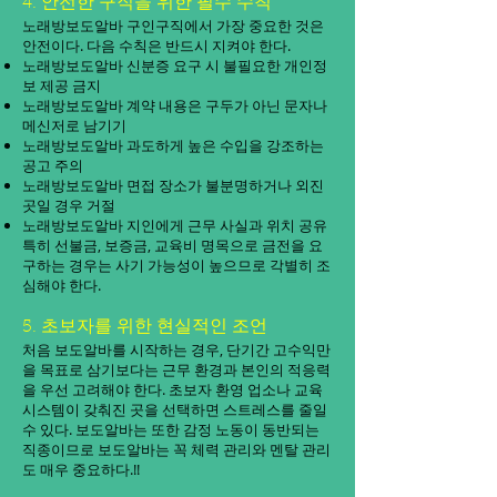
4. 안전한 구직을 위한 필수 수칙
노래방보도알바 구인구직에서 가장 중요한 것은
안전이다. 다음 수칙은 반드시 지켜야 한다.
노래방보도알바 신분증 요구 시 불필요한 개인정
보 제공 금지
노래방보도알바 계약 내용은 구두가 아닌 문자나
메신저로 남기기
노래방보도알바 과도하게 높은 수입을 강조하는
공고 주의
노래방보도알바 면접 장소가 불분명하거나 외진
곳일 경우 거절
노래방보도알바 지인에게 근무 사실과 위치 공유
특히 선불금, 보증금, 교육비 명목으로 금전을 요
구하는 경우는 사기 가능성이 높으므로 각별히 조
심해야 한다.
5. 초보자를 위한 현실적인 조언
처음 보도알바를 시작하는 경우, 단기간 고수익만
을 목표로 삼기보다는 근무 환경과 본인의 적응력
을 우선 고려해야 한다. 초보자 환영 업소나 교육
시스템이 갖춰진 곳을 선택하면 스트레스를 줄일
수 있다. 보도알바는 또한 감정 노동이 동반되는
직종이므로 보도알바는 꼭 체력 관리와 멘탈 관리
도 매우 중요하다.!!