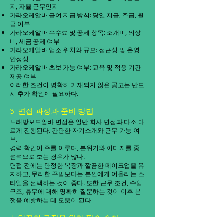
지, 자율 근무인지
가라오케알바 급여 지급 방식: 당일 지급, 주급, 월
급 여부
가라오케알바 수수료 및 공제 항목: 소개비, 의상
비, 세금 공제 여부
가라오케알바 업소 위치와 규모: 접근성 및 운영
안정성
가라오케알바 초보 가능 여부: 교육 및 적응 기간
제공 여부
이러한 조건이 명확히 기재되지 않은 공고는 반드
시 추가 확인이 필요하다.
3. 면접 과정과 준비 방법
노래방보도알바 면접은 일반 회사 면접과 다소 다
르게 진행된다. 간단한 자기소개와 근무 가능 여
부,
경력 확인이 주를 이루며, 분위기와 이미지를 중
점적으로 보는 경우가 많다.
면접 전에는 단정한 복장과 깔끔한 메이크업을 유
지하고, 무리한 꾸밈보다는 본인에게 어울리는 스
타일을 선택하는 것이 좋다. 또한 근무 조건, 수입
구조, 휴무에 대해 명확히 질문하는 것이 이후 분
쟁을 예방하는 데 도움이 된다.