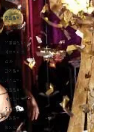
노래방알바
주점알바
가라오케알
바
유흥룸알바
아르바이트
알바
단기알바
장기알바
주말알바
야간알바
주간알바
평일알바
학생알바