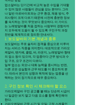
작하는 방법
업소알바는 단기간에 비교적 높은 수입을 기대할
수 있어 많은 사람들이 관심을 갖는 분야다. 그러
나 일반 아르바이트와는 근무 환경, 채용 방식, 주
의사항이 크게 다르기 때문에 사전에 충분한 정보
를 숙지하는 것이 무엇보다 중요하다. 이 가이드
는 노래방알바를 처음 접하는 사람부터 경험자까
지 모두에게 도움이 될 수 있도록 구인구직 과정
전반을 체계적으로 정리한 안내서다.
1. 보도알바의 기본 개념과 종류
보도알바는 주로 술자리 접객을 중심으로 이루어
지는 서비스 직종을 의미한다. 대표적으로 가라오
케알바, 텐카페, 클럽, 바, 라운지, 노래방알바 형태
의 업소 등이 있으며, 각 업종마다 근무 방식과 수
입 구조, 요구 조건이 다르다.
일부 업소는 외모나 대화 능력을 중시하는 반면,
다른 곳은 성실함과 근무 태도를 더 중요하게 본
다. 따라서 본인의 성향과 목적에 맞는 업종을 선
택하는 것이 장기적으로 매우 중요하다.
2. 구인 정보 확인 시 체크해야 할 요소
가라오케알바 구인 공고를 볼 때는 단순히 시급이
나 일급만 보지 말고 다음 요소를 함께 확인해야
한다.
가라오케알바 근무 시간 및 요일: 고정 스케줄인