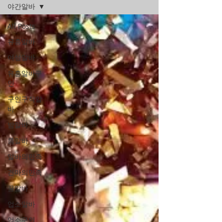
야간알바
All Posts
유흥알바
여성알바
유흥알바구
인
구인구직알
바
밤알바
룸알바
알바의민족
건마의민족
꿀알바
업소알바
업소구인