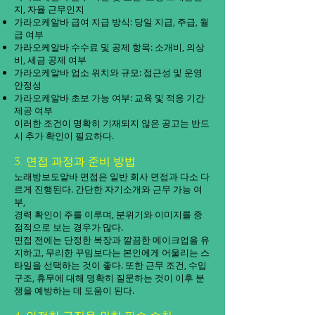
지, 자율 근무인지
가라오케알바 급여 지급 방식: 당일 지급, 주급, 월
급 여부
가라오케알바 수수료 및 공제 항목: 소개비, 의상
비, 세금 공제 여부
가라오케알바 업소 위치와 규모: 접근성 및 운영
안정성
가라오케알바 초보 가능 여부: 교육 및 적응 기간
제공 여부
이러한 조건이 명확히 기재되지 않은 공고는 반드
시 추가 확인이 필요하다.
3. 면접 과정과 준비 방법
노래방보도알바 면접은 일반 회사 면접과 다소 다
르게 진행된다. 간단한 자기소개와 근무 가능 여
부,
경력 확인이 주를 이루며, 분위기와 이미지를 중
점적으로 보는 경우가 많다.
면접 전에는 단정한 복장과 깔끔한 메이크업을 유
지하고, 무리한 꾸밈보다는 본인에게 어울리는 스
타일을 선택하는 것이 좋다. 또한 근무 조건, 수입
구조, 휴무에 대해 명확히 질문하는 것이 이후 분
쟁을 예방하는 데 도움이 된다.