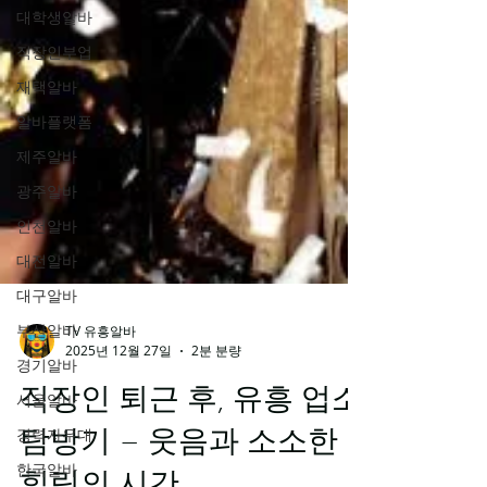
대학생알바
직장인부업
재택알바
알바플랫폼
제주알바
광주알바
인천알바
대전알바
대구알바
부산알바
경기알바
TV 유흥알바
2025년 12월 27일
2분 분량
서울알바
경력자우대
직장인 퇴근 후, 유흥 업소
한국알바
탐방기 – 웃음과 소소한