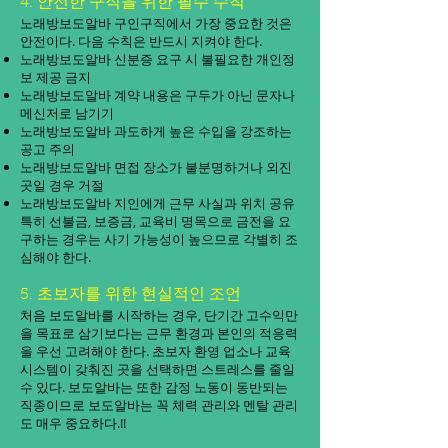
4. 안전한 구직을 위한 필수 수칙
노래방보도알바 구인구직에서 가장 중요한 것은
안전이다. 다음 수칙은 반드시 지켜야 한다.
노래방보도알바 신분증 요구 시 불필요한 개인정
보 제공 금지
노래방보도알바 계약 내용은 구두가 아닌 문자나
메신저로 남기기
노래방보도알바 과도하게 높은 수입을 강조하는
공고 주의
노래방보도알바 면접 장소가 불분명하거나 외진
곳일 경우 거절
노래방보도알바 지인에게 근무 사실과 위치 공유
특히 선불금, 보증금, 교육비 명목으로 금전을 요
구하는 경우는 사기 가능성이 높으므로 각별히 조
심해야 한다.
5. 초보자를 위한 현실적인 조언
처음 보도알바를 시작하는 경우, 단기간 고수익만
을 목표로 삼기보다는 근무 환경과 본인의 적응력
을 우선 고려해야 한다. 초보자 환영 업소나 교육
시스템이 갖춰진 곳을 선택하면 스트레스를 줄일
수 있다. 보도알바는 또한 감정 노동이 동반되는
직종이므로 보도알바는 꼭 체력 관리와 멘탈 관리
도 매우 중요하다.!!