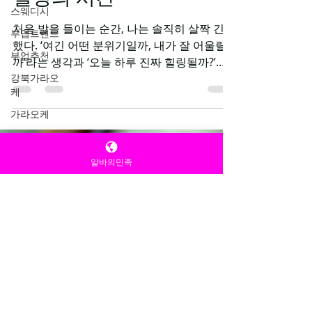
스웨디시
힐링의 시간
부업트렌드
처음 발을 들이는 순간, 나는 솔직히 살짝 긴장
부업추천
했다. ‘여긴 어떤 분위기일까, 내가 잘 어울릴
강북가라오
까’라는 생각과 ‘오늘 하루 진짜 힐링될까?’라
케
는 기대가 섞였다. 하지만 문을 열고 들어서는
가라오케
순간, 그 긴장감은 곧 웃음으로 바뀌었다. 은은
노래방
한 음악과 밝은 조명, 그리고 활기찬 분위기가
내 피로를 한 번에 날려버렸다. 카운터에서 맞
유흥주점
알바의민족
아주는 직원들의 친절한 인사에, 나는 속으로
직장인
‘아, 오늘 하루는 망치지 않겠구나’라는 생각을
스웨디시알
했다. 이어서 자리에 앉으니, 술잔과 가벼운 대
바
화가 시작되었다. 평소 업무 중에는 상상도 못
할 자유로운 분위기 속에서, 나도 모르게 웃음
스웨디시구
인
이 터져 나왔다. 직장인 “오늘도 어김없이 야
근과 회의, 끝없는 이메일 폭탄 속에서 하루를
마사지
마쳤다. 사무실 문을 나서면서 속으로 중얼거
테라피스트
렸다. ‘이 피로와 스트레스, 어디서 좀 풀 수 있