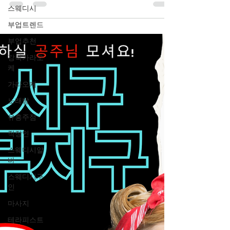
스웨디시
로, 수원 지역 내에서도 가장 활성화된 상권 중
하나인 인계동을 중심으로 다양한 업소가 밀
부업트렌드
집되어 있다. 특히 직장인과 젊은 층 유입이 동
부업추천
시에 이루어지는 지역 특성상 안정적인 손님
강북가라오
층을 확보하고 있어 초보자부터 경험자까지
케
모두 관심을 가지는 분야다. 인계동단란주점
알바 구인구직사이트 인계동 단란주점 알바의
가라오케
핵심 특징 인계동 단란주점 알바의 가장 큰 특
노래방
징은 빠른 회전율과 꾸준한 손님 유입 이다. 인
유흥주점
계동은 수원에서 가장 활발한 번화가 중 하나
로, 평일과 주말 모두 유동 인구가 많은 편이
직장인
다. 특히 퇴근 시간 이후 인계동단란주점알바
스웨디시알
직장인 손님이 집중되는 구조이기 때문에 특
바
정 시간대에 수익을 집중적으로 올릴 수 있는
스웨디시구
환경이 형성되어 있다. 이러한 구조는 단기간
인
수익을 목표로 하는 사람에게 매우 유리하다.
마사지
또한 다양한 업소가 밀집되어 있어 본인의 스
타일과 조건에 맞는 곳을 선택할
테라피스트