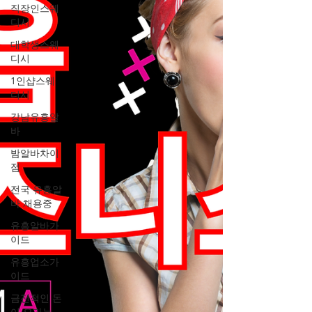
직장인스웨
디시
대학생스웨
디시
1인샵스웨
디시
강남유흥알
바
밤알바차이
점
전국 유흥알
바 채용중
유흥알바가
이드
유흥업소가
이드
금전적인 돈
이 오가는