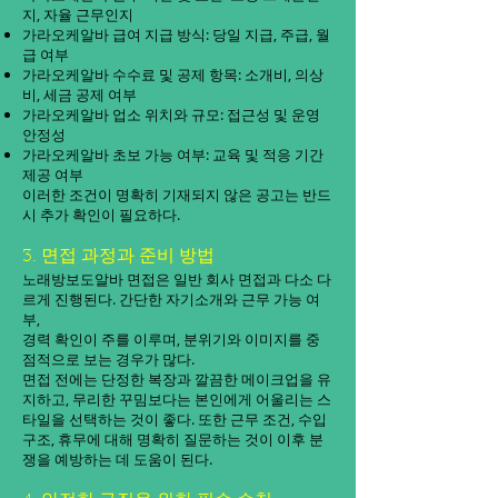
지, 자율 근무인지
가라오케알바 급여 지급 방식: 당일 지급, 주급, 월
급 여부
가라오케알바 수수료 및 공제 항목: 소개비, 의상
비, 세금 공제 여부
가라오케알바 업소 위치와 규모: 접근성 및 운영
안정성
가라오케알바 초보 가능 여부: 교육 및 적응 기간
제공 여부
이러한 조건이 명확히 기재되지 않은 공고는 반드
시 추가 확인이 필요하다.
3. 면접 과정과 준비 방법
노래방보도알바 면접은 일반 회사 면접과 다소 다
르게 진행된다. 간단한 자기소개와 근무 가능 여
부,
경력 확인이 주를 이루며, 분위기와 이미지를 중
점적으로 보는 경우가 많다.
면접 전에는 단정한 복장과 깔끔한 메이크업을 유
지하고, 무리한 꾸밈보다는 본인에게 어울리는 스
타일을 선택하는 것이 좋다. 또한 근무 조건, 수입
구조, 휴무에 대해 명확히 질문하는 것이 이후 분
쟁을 예방하는 데 도움이 된다.