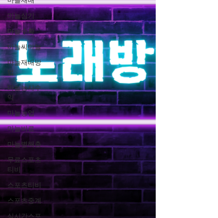
부담스러운 일은 없으며, 무엇보다 편안한 분
마늘심기
위기에서 일할 수 있도록 환경을 최우선으로
생각하고 있습니다. 근무 시간은 유연하게 조
마늘수확
율이 가능하여 본인의 일정에 맞게 선택할 수
마늘씨마늘
있으며, 파트타임 및 풀타임 모두
마늘재배방
법
마늘농사수
익
마늘농업
마늘비료
마늘병해충
무료스포츠
티비
스포츠티비
스포츠중계
실시간스포