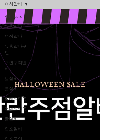
여성알바
All Posts
유흥알바
여성알바
유흥알바구
인
구인구직알
바
밤알바
룸알바
알바의민족
건마의민족
꿀알바
업소알바
업소구인