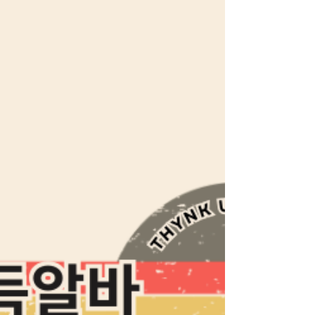
래는 창동 노래방 도우미 알바 수입 에 대해✔️
법적·안전 측면을 지키면서 ✔️창동노래방알바
현실적인 수입 구조, 장단점, 주의사항 등을 중
심으로 으로 정리한 안내입니다. 창동노래방
알바 보도 1. “도우미 알바”가 의미하는 것 먼
저 정확히 짚고 갈 부분입니다. 창동 등 지역에
서 흔히 말하는 노래방 도우미 알바 는 손님 응
대 기본적인 대화 분위기 관리 와 같이 합법적
인 접객 서비스 중심 의 일자리를 의미할 수 있
고,반대로 불법적인 성적 행위 를 전제로 하는
일은대한민국 법령 상 불법 영업·성매매 에 해
당하며그런 경우 수입 여부와 상관없이 법적
처벌 대상입니다. 즉, 아래 설명은 합법적으로
운영되는 업소에서의 접객·응대 중심 일자리
를 기준으로 합니다. 2. 수입 구조의 기본 창동
노래방 도우미 알바 수입은 보통 다음과 같은
구조를 갖습니다: ✅ 기본 시급 매장과 업종에
따라 매우 다양 보통 기본 시급 +