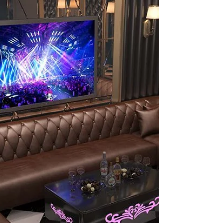
알바에 대한 정보와 또 어떤 루트로 일면식도
없는 유흥 업소와 마담들을 찾을 수 있을 것인
가? 텐프로 또는 텐카페는 여성 알바들의 시급
차이가 있고 수위도 나름 다르지만 최근에는
비슷한 퀄리티를 유지하고 있으며, 유흥알바
여성 구직자들의 수위를 참을 수 있는 범주에
서 선택 되는 경우가 많아지고 있다.요즘 다수
의 20대 여성들이 유흥알바를 하는 유흥알바
이런 세상이 마냥 잘못되었다고 비판할 수 만
은 없다. 밤알바 유흥알바채용 금전적인 돈이
오가는 어떠한 계층에서건, 공급가 수요는 존
재 하기 마련이고, 유흥알바채용중 흔히들 이
야기하는 지하 경제도 어느정도 자금 순환이
되어야 일자리와 생활고에 시달리는 사람들이
그나마 숨통을 트일수 있기 마련이기 때문이
다. 그중에서 마사지구인 제일 퀼리티가 높고,
여성들의 외모와 서비스의 질이 높은 알바가
룸싸롱 알바 중에서도 텐프