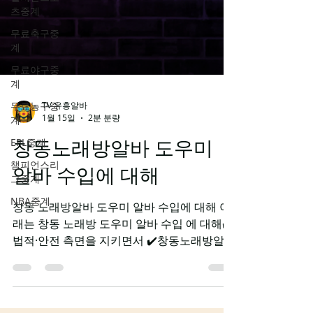
츠중계
무료축구중
계
무료야구중
계
무료농구중
계
EPL중계
챔피언스리
그중계
NBA중계
TV 유흥알바
1월 15일
2분 분량
창동노래방알바 도우미
알바 수입에 대해
창동 노래방알바 도우미 알바 수입에 대해 아