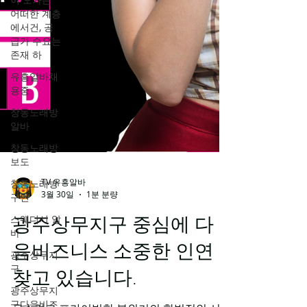
어떠한 계층
에서건, 공
급가 수요는
존재 하
유흥알바채
용중
창동노래방
알바
창동노래방
보도
창동노래방
구인
스웨디시 알
바
TV 유흥알바
광주상무지
3월 30일
1분 분량
구
광주상무지구 중심에 다
광주상무지
구다음비즈