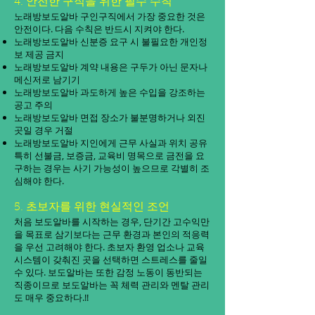
4. 안전한 구직을 위한 필수 수칙
노래방보도알바 구인구직에서 가장 중요한 것은
안전이다. 다음 수칙은 반드시 지켜야 한다.
노래방보도알바 신분증 요구 시 불필요한 개인정
보 제공 금지
노래방보도알바 계약 내용은 구두가 아닌 문자나
메신저로 남기기
노래방보도알바 과도하게 높은 수입을 강조하는
공고 주의
노래방보도알바 면접 장소가 불분명하거나 외진
곳일 경우 거절
노래방보도알바 지인에게 근무 사실과 위치 공유
특히 선불금, 보증금, 교육비 명목으로 금전을 요
구하는 경우는 사기 가능성이 높으므로 각별히 조
심해야 한다.
5. 초보자를 위한 현실적인 조언
처음 보도알바를 시작하는 경우, 단기간 고수익만
을 목표로 삼기보다는 근무 환경과 본인의 적응력
을 우선 고려해야 한다. 초보자 환영 업소나 교육
시스템이 갖춰진 곳을 선택하면 스트레스를 줄일
수 있다. 보도알바는 또한 감정 노동이 동반되는
직종이므로 보도알바는 꼭 체력 관리와 멘탈 관리
도 매우 중요하다.!!