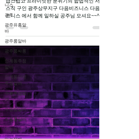
음비즈니스 소중한 인연
니스
광주
찾고 있습니다.
광주유흥알
급스럽고 프라이빗한 분위기의 합법적인 서비
바
스직 구인 광주상무지구 다음비즈니스 다음비
광주룸알바
즈니스 에서 함께 일하실 공주님 모셔요~~^^
광주룸싸롱
광주 서구 상무지구 중심에 위치한 프리미엄
공간에서 함께할 소중한 인연을 찾고 있습니
인계동주점
알바
다.조용하고 세련된 분위기 속에서 고객 한 분
한 분을 정성스럽게 응대하며, 편안함과 만족
인계동단란
을 제공하는 공간입니다.저희는 단순한 일자
주점알바
리가 아닌, 서로를 존중하며 함께 성장할 수 있
수원주점알
는 환경을 지향합니다. 밝은 에너지와 책임감
바
을 가진 분이라면 누구든지 환영하며, 처음 시
수원밤알바
작하시는 분들도 충분히 적응할 수 있도록 체
수원룸알바
계적으로 도와드립니다. 업무는 깔끔하게 정
리된 개별 공간에서 진행되며, 고객 응대 및 기
마늘농사
본적인 서비스 제공이 주가 됩니다.어렵거나
마늘재배