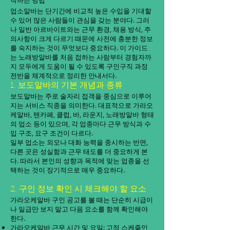
작하는 방법
업소알바는 단기간에 비교적 높은 수입을 기대할
수 있어 많은 사람들이 관심을 갖는 분야다. 그러
나 일반 아르바이트와는 근무 환경, 채용 방식, 주
의사항이 크게 다르기 때문에 사전에 충분한 정보
를 숙지하는 것이 무엇보다 중요하다. 이 가이드
는 노래방알바를 처음 접하는 사람부터 경험자까
지 모두에게 도움이 될 수 있도록 구인구직 과정
전반을 체계적으로 정리한 안내서다.
1. 보도알바의 기본 개념과 종류
보도알바는 주로 술자리 접객을 중심으로 이루어
지는 서비스 직종을 의미한다. 대표적으로 가라오
케알바, 텐카페, 클럽, 바, 라운지, 노래방알바 형태
의 업소 등이 있으며, 각 업종마다 근무 방식과 수
입 구조, 요구 조건이 다르다.
일부 업소는 외모나 대화 능력을 중시하는 반면,
다른 곳은 성실함과 근무 태도를 더 중요하게 본
다. 따라서 본인의 성향과 목적에 맞는 업종을 선
택하는 것이 장기적으로 매우 중요하다.
2. 구인 정보 확인 시 체크해야 할 요소
가라오케알바 구인 공고를 볼 때는 단순히 시급이
나 일급만 보지 말고 다음 요소를 함께 확인해야
한다.
가라오케알바 근무 시간 및 요일: 고정 스케줄인