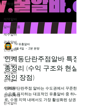
대학생알바
직장인부업
재택알바
알바플랫폼
제주알바
광주알바
인천알바
TV 유흥알바
대전알바
4월 4일
2분 분량
대구알바
인계동단란주점알바 특징
부산알바
총정리 (수익 구조와 현실
경기알바
서울알바
적인 장점)
경력자우대
인계동 단란주점 알바는 수도권에서 꾸준한
한국알바
수요를 유지하는 대표적인 유흥알바 중 하나