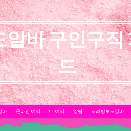
도알바 구인구직
드
알바
온라인 예약
내 예약
알림
노래방보도알바