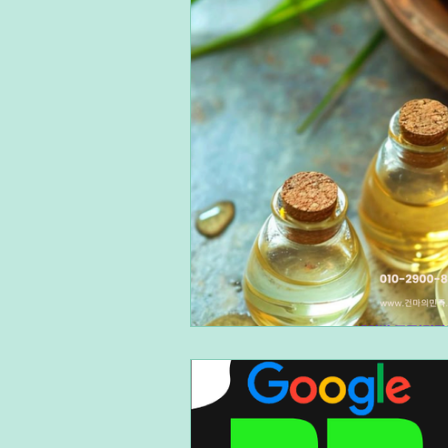
단기알바
장기알바
주
재택알바
알바플랫폼