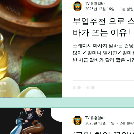
TV 유흥알바
2025년 12월 16일
1분 분량
부업추천 으로 
말알바
야간알바
주간알바
평일알바
학생알바
바가 뜨는 이유!!
스웨디시 마사지 알바는 건당
제주알바
광주알바
많아✔ 얼마나 일하면✔ 얼마를
반 시급 알바와 달리 짧은 
다는 점이부업추천 키워드에서
포털에서 부업추천을 검색하
가 바로 스웨디시 마사지 알바
부업을 찾는 사람들의 현실
때문에 검색량이 꾸준히 증가하
확한 부업 구조 부업추천 성별
에는 특정 성별 중심으로 인
마사지 알바는 여성·남성 모
TV 유흥알바
2025년 12월 11일
2분 분량
고 있다. 관리 스타일과 서
보다 성실함·커뮤니케이션 능력