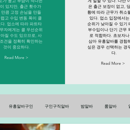
도가 높고 부담이 적다는
게 일할 수 있다. 다만 
이 있지만, 출근 횟수가
은 출근 보장이 없고, 
 만큼 고정 손님을 만들
황에 따라 근무가 취소
어렵고 수입 변동 폭이 클
있다. 업소 입장에서는
있다. 업소에 따라 파트타
순위가 낮아질 수 있기
근무자에게는 콜 우선순위
부수입이나 단기 근무 
낮아질 수도 있으므로, 사
로 적합하다. 초보자나
 조건을 정확히 확인하는
삼아 유흥알바를 경험
것이 중요하다.
싶은 경우 선택하는 경
다.
Read More >
Read More >
유흥알바구인
구인구직알바
밤알바
룸알바
구인
노래방알바
주점알바
가라오케알바
유흥룸알