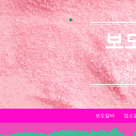
보
보도알바
업소