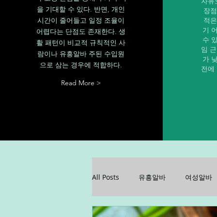
자유
을 기대할 수 있다. 반면, 개인
장점
시간이 줄어들고 일정 조율이
적은
기 
어렵다는 단점도 존재한다. 생
수 
활 패턴이 비교적 규칙적인 사
임 
람이나 유흥알바 주된 수입원
가 
으로 삼는 경우에 적합하다.
전에
Read More >
All Posts
유흥알바
여성알바
꿀알바
업소알바
업소