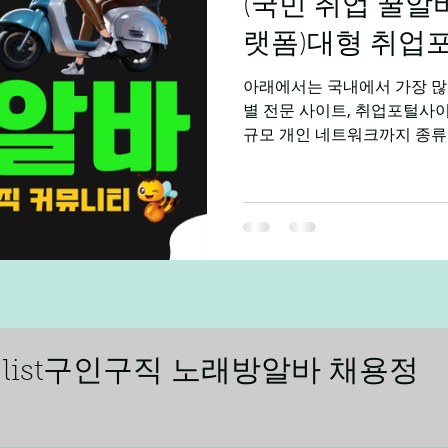
(국민 취업 꿀알
술형 부업으로 인식 변화 스
✔ 케어 중심✔ 테라피 개념✔
랫폼)대형 취업
아래에서는 국내에서 가장 많
별 전문 사이트, 취업포털사이
규모 개인 네트워크까지 종류별
인 플랫폼이 다양해지면서 채
넓어졌지만, 동시에 허위 공
때문에 안전하게 이용할 수 
합니다. 취업포털사이트 구직 
요한 것은 어디에서 신뢰도 높
바 구인구직 사이트 전문 직
전문 채널을 이용하면 훨씬 
니다. ➤ IT·개발자 원티드(W
화와 연봉 수준, 근무 환경 정
ling list구인구직 노래방알바 채용정
에게 최적화 되어 있습니다. 
티브 더팀스 크몽(프리랜서 중
포트폴리오 기반으로 구직이