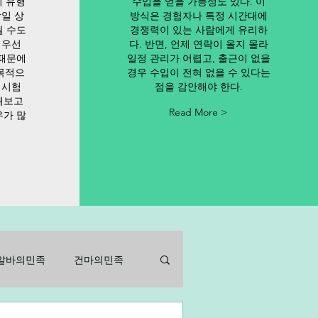
이 유형
수입을 얻을 가능성도 있다. 이
당일 상
방식은 경험자나 특정 시간대에
될 수도
경쟁력이 있는 사람에게 유리하
 우선
다. 반면, 언제 연락이 올지 몰라
 때문에
일정 관리가 어렵고, 출근이 없을
목적으
경우 수입이 전혀 없을 수 있다는
 시험
점을 감안해야 한다.
해보고
Read More >
우가 많
알바의민족
건마의민족
바
아르바이트
알바