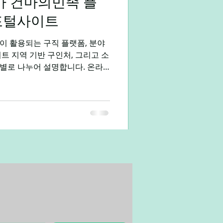
바 건마의민족 플
웨디시는 단순 노동 알바가 아닌
 반복 숙련 가능한
포털사이트
이 활용되는 구직 플랫폼, 분야
트 지역 기반 구인처, 그리고 소
로 나누어 설명합니다. 온라
용 정보를 얻을 수 있는 경로도
고나 조건 미달 업체도 존재하기
있는 채널을 구분하는 것이 필요
활동을 처음 시작할 때 가장 중
은 정보를 찾느냐 입니다. 꿀알
종별 특화 플랫폼 직업군에 따라
정확하고 빠르게 구직이 가능합
anted) 로켓펀치 점프잇 기업 문
보가 풍부해 경력직 IT 구직자들
➤ 디자인·영상·마케팅·크리에이
심) 위시켓(개발/디자인 외주)