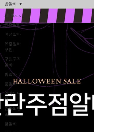
밤알바
All Posts
유흥알바
여성알바
유흥알바
구인
구인구직
알바
밤알바
룸알바
알바의민
족
건마의민
족
꿀알바