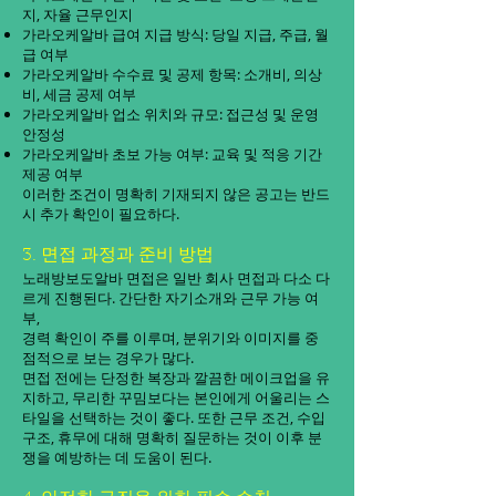
지, 자율 근무인지
가라오케알바 급여 지급 방식: 당일 지급, 주급, 월
급 여부
가라오케알바 수수료 및 공제 항목: 소개비, 의상
비, 세금 공제 여부
가라오케알바 업소 위치와 규모: 접근성 및 운영
안정성
가라오케알바 초보 가능 여부: 교육 및 적응 기간
제공 여부
이러한 조건이 명확히 기재되지 않은 공고는 반드
시 추가 확인이 필요하다.
3. 면접 과정과 준비 방법
노래방보도알바 면접은 일반 회사 면접과 다소 다
르게 진행된다. 간단한 자기소개와 근무 가능 여
부,
경력 확인이 주를 이루며, 분위기와 이미지를 중
점적으로 보는 경우가 많다.
면접 전에는 단정한 복장과 깔끔한 메이크업을 유
지하고, 무리한 꾸밈보다는 본인에게 어울리는 스
타일을 선택하는 것이 좋다. 또한 근무 조건, 수입
구조, 휴무에 대해 명확히 질문하는 것이 이후 분
쟁을 예방하는 데 도움이 된다.