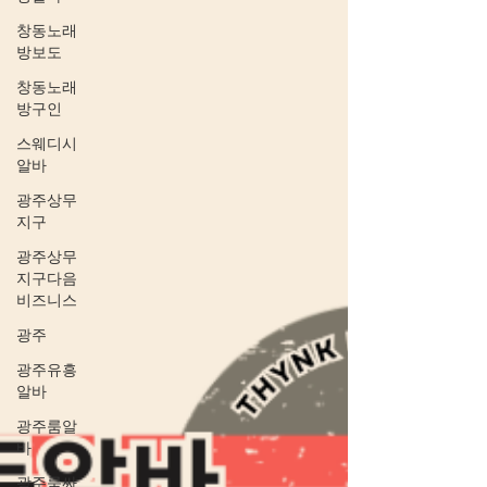
현실적인 수입 구조, 장단점, 주의사항 등을 중
창동노래
심으로 으로 정리한 안내입니다. 창동노래방
방보도
알바 보도 1. “도우미 알바”가 의미하는 것 먼
창동노래
저 정확히 짚고 갈 부분입니다. 창동 등 지역에
방구인
서 흔히 말하는 노래방 도우미 알바 는 손님 응
대 기본적인 대화 분위기 관리 와 같이 합법적
스웨디시
알바
인 접객 서비스 중심 의 일자리를 의미할 수 있
고,반대로 불법적인 성적 행위 를 전제로 하는
광주상무
일은대한민국 법령 상 불법 영업·성매매 에 해
지구
당하며그런 경우 수입 여부와 상관없이 법적
광주상무
처벌 대상입니다. 즉, 아래 설명은 합법적으로
지구다음
운영되는 업소에서의 접객·응대 중심 일자리
비즈니스
를 기준으로 합니다. 2. 수입 구조의 기본 창동
광주
노래방 도우미 알바 수입은 보통 다음과 같은
광주유흥
구조를 갖습니다: ✅ 기본 시급 매장과 업종에
알바
따라 매우 다양 보통 기본 시급 +
광주룸알
바
광주룸싸