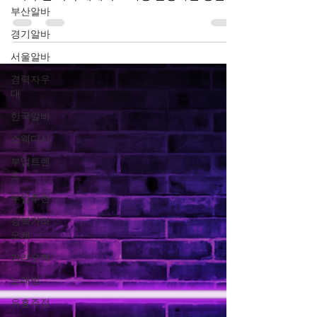
수요를 유지하는 대표적인 유흥알바 중 하나
부산알바
로, 수원 지역 내에서도 가장 활성화된 상권 중
경기알바
하나인 인계동을 중심으로 다양한 업소가 밀
서울알바
집되어 있다. 특히 직장인과 젊은 층 유입이 동
시에 이루어지는 지역 특성상 안정적인 손님
경력자우
대
층을 확보하고 있어 초보자부터 경험자까지
모두 관심을 가지는 분야다. 인계동단란주점
한국알바
알바 구인구직사이트 인계동 단란주점 알바의
스웨디시
핵심 특징 인계동 단란주점 알바의 가장 큰 특
부업트렌
징은 빠른 회전율과 꾸준한 손님 유입 이다. 인
드
계동은 수원에서 가장 활발한 번화가 중 하나
로, 평일과 주말 모두 유동 인구가 많은 편이
부업추천
다. 특히 퇴근 시간 이후 인계동단란주점알바
강북가라
직장인 손님이 집중되는 구조이기 때문에 특
오케
정 시간대에 수익을 집중적으로 올릴 수 있는
가라오케
환경이 형성되어 있다. 이러한 구조는 단기간
노래방
수익을 목표로 하는 사람에게 매우 유리하다.
또한 다양한 업소가 밀집되어 있어 본인의 스
유흥주점
타일과 조건에 맞는 곳을 선택할