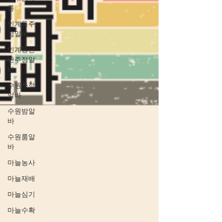
롱
인계동주
점알바
인계동단
란주점알
바
수원주점
알바
수원밤알
바
수원룸알
바
마늘농사
마늘재배
마늘심기
마늘수확