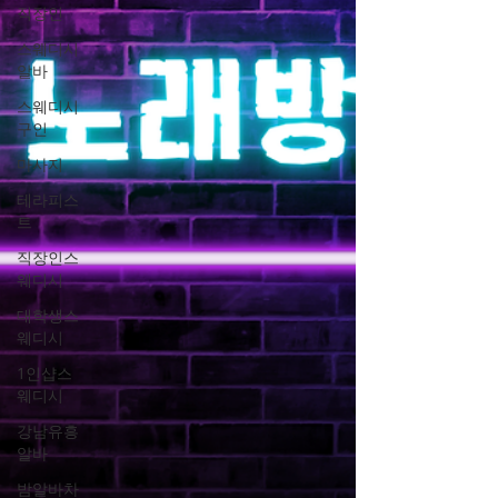
직장인
스웨디시
알바
스웨디시
구인
마사지
테라피스
트
직장인스
웨디시
대학생스
웨디시
1인샵스
웨디시
강남유흥
알바
밤알바차