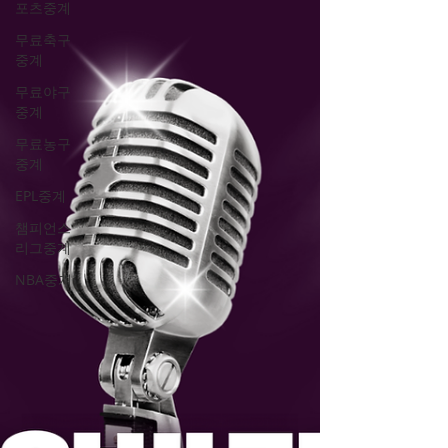
포츠중계
알바에 대한 정보와 또 어떤 루트로 일면식도
무료축구
없는 유흥 업소와 마담들을 찾을 수 있을 것인
중계
가? 텐프로 또는 텐카페는 여성 알바들의 시급
차이가 있고 수위도 나름 다르지만 최근에는
무료야구
중계
비슷한 퀄리티를 유지하고 있으며, 유흥알바
여성 구직자들의 수위를 참을 수 있는 범주에
무료농구
서 선택 되는 경우가 많아지고 있다.요즘 다수
중계
의 20대 여성들이 유흥알바를 하는 유흥알바
EPL중계
이런 세상이 마냥 잘못되었다고 비판할 수 만
챔피언스
은 없다. 밤알바 유흥알바채용 금전적인 돈이
리그중계
오가는 어떠한 계층에서건, 공급가 수요는 존
NBA중계
재 하기 마련이고, 유흥알바채용중 흔히들 이
야기하는 지하 경제도 어느정도 자금 순환이
되어야 일자리와 생활고에 시달리는 사람들이
그나마 숨통을 트일수 있기 마련이기 때문이
다. 그중에서 마사지구인 제일 퀼리티가 높고,
여성들의 외모와 서비스의 질이 높은 알바가
룸싸롱 알바 중에서도 텐프