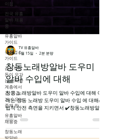
이점
전국 유흥
알바 채용
중
유흥알바
가이드
유흥업소
가이드
금전적인
돈이 오가
TV 유흥알바
는 어떠한
1월 15일
2분 분량
계층에서
건, 공급
창동노래방알바 도우미
가 수요는
존재 하
알바 수입에 대해
유흥알바
창동 노래방알바 도우미 알바 수입에 대해 아
채용중
래는 창동 노래방 도우미 알바 수입 에 대해✔️
창동노래
법적·안전 측면을 지키면서 ✔️창동노래방알바
방알바