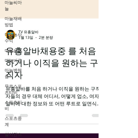
마늘씨마
늘
마늘재배
방법
마늘농사
수익
마늘농업
마늘비료
마늘병해
TV 유흥알바
충
1월 13일
2분 분량
무료스포
유흥알바채용중 를 처음
츠티비
스포츠티
하거나 이직을 원하는 구
비
직자
스포츠중
계
유흥알바를 처음 하거나 이직을 원하는 구직
실시간스
자들의 경우 대체 어디서, 어떻게 업소, 여자