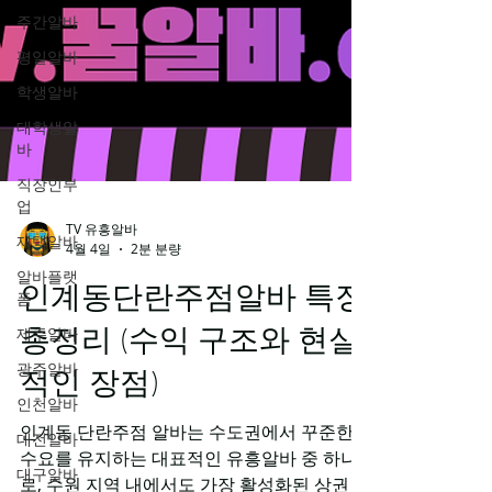
주간알바
평일알바
학생알바
대학생알
바
직장인부
업
재택알바
알바플랫
TV 유흥알바
폼
4월 4일
2분 분량
제주알바
인계동단란주점알바 특징
광주알바
총정리 (수익 구조와 현실
인천알바
적인 장점)
대전알바
대구알바
인계동 단란주점 알바는 수도권에서 꾸준한