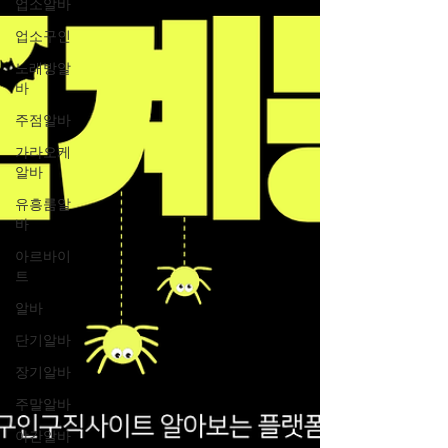
업소알바
업소구인
노래방알
바
주점알바
가라오케
알바
유흥룸알
바
아르바이
트
알바
단기알바
장기알바
주말알바
야간알바