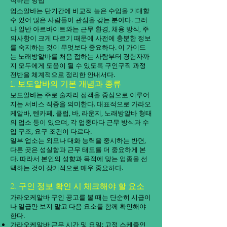
작하는 방법
업소알바는 단기간에 비교적 높은 수입을 기대할
수 있어 많은 사람들이 관심을 갖는 분야다. 그러
나 일반 아르바이트와는 근무 환경, 채용 방식, 주
의사항이 크게 다르기 때문에 사전에 충분한 정보
를 숙지하는 것이 무엇보다 중요하다. 이 가이드
는 노래방알바를 처음 접하는 사람부터 경험자까
지 모두에게 도움이 될 수 있도록 구인구직 과정
전반을 체계적으로 정리한 안내서다.
1. 보도알바의 기본 개념과 종류
보도알바는 주로 술자리 접객을 중심으로 이루어
지는 서비스 직종을 의미한다. 대표적으로 가라오
케알바, 텐카페, 클럽, 바, 라운지, 노래방알바 형태
의 업소 등이 있으며, 각 업종마다 근무 방식과 수
입 구조, 요구 조건이 다르다.
일부 업소는 외모나 대화 능력을 중시하는 반면,
다른 곳은 성실함과 근무 태도를 더 중요하게 본
다. 따라서 본인의 성향과 목적에 맞는 업종을 선
택하는 것이 장기적으로 매우 중요하다.
2. 구인 정보 확인 시 체크해야 할 요소
가라오케알바 구인 공고를 볼 때는 단순히 시급이
나 일급만 보지 말고 다음 요소를 함께 확인해야
한다.
가라오케알바 근무 시간 및 요일: 고정 스케줄인