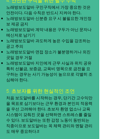
4. 안전한 구직을 위한 필수 수칙
노래방보도알바 구인구직에서 가장 중요한 것은
안전이다. 다음 수칙은 반드시 지켜야 한다.
노래방보도알바 신분증 요구 시 불필요한 개인정
보 제공 금지
노래방보도알바 계약 내용은 구두가 아닌 문자나
메신저로 남기기
노래방보도알바 과도하게 높은 수입을 강조하는
공고 주의
노래방보도알바 면접 장소가 불분명하거나 외진
곳일 경우 거절
노래방보도알바 지인에게 근무 사실과 위치 공유
특히 선불금, 보증금, 교육비 명목으로 금전을 요
구하는 경우는 사기 가능성이 높으므로 각별히 조
심해야 한다.
5. 초보자를 위한 현실적인 조언
처음 보도알바를 시작하는 경우, 단기간 고수익만
을 목표로 삼기보다는 근무 환경과 본인의 적응력
을 우선 고려해야 한다. 초보자 환영 업소나 교육
시스템이 갖춰진 곳을 선택하면 스트레스를 줄일
수 있다. 보도알바는 또한 감정 노동이 동반되는
직종이므로 보도알바는 꼭 체력 관리와 멘탈 관리
도 매우 중요하다.!!