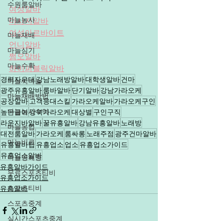
수원룸알바
여성알바
마늘농사
마사지알바
여성아르바이트
마늘재배
언니알바
마늘심기
쩜오알바
마늘수확
하이퍼블릭알바
경력자우대
강남노래방알바
대학생알바
건마
마늘씨마늘
광주유흥알바
룸바알바
단기알바
강남가라오케
마늘재배방법
공장알바
고객응대스킬
가라오케알바
가라오케구인
마늘농사수익
높은급여
강북가라오케
대상별
구인구직
라운지바알바
꿀유흥알바
강남유흥알바
노래방
마늘농업
대전룸알바
가라오케
룸싸롱
노래주점
광주건마알바
마늘비료
유흥알바팁
유흥업소
업소
유흥업소가이드
유흥업소알바
마늘병해충
유흥알바가이드
무료스포츠티비
유흥업소가이드
스포츠티비
유흥알바
스포츠중계
실시간스포츠중계