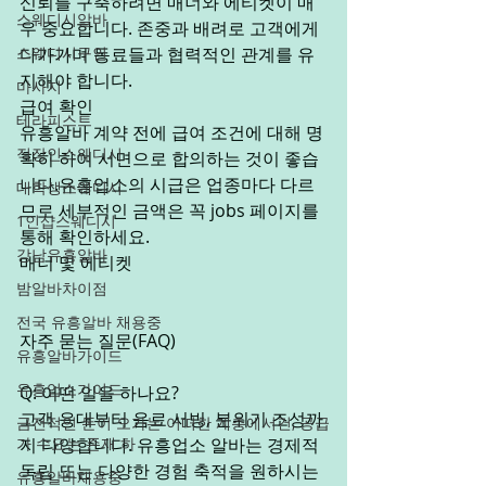
신뢰를 구축하려면 매너와 에티켓이 매
스웨디시알바
우 중요합니다. 존중과 배려로 고객에게 
스웨디시구인
다가가며 동료들과 협력적인 관계를 유
지해야 합니다. 
마사지
급여 확인
테라피스트
유흥알바 계약 전에 급여 조건에 대해 명
직장인스웨디시
확히 하여 서면으로 합의하는 것이 좋습
니다.유흥업소의 시급은 업종마다 다르
대학생스웨디시
므로 세부적인 금액은 꼭 jobs 페이지를 
1인샵스웨디시
통해 확인하세요. 
강남유흥알바
매너 및 에티켓
밤알바차이점
전국 유흥알바 채용중
자주 묻는 질문(FAQ)
유흥알바가이드
유흥업소가이드
Q: 어떤 일을 하나요?
고객 응대부터 음료 서빙, 분위기 조성까
금전적인 돈이 오가는 어떠한 계층에서건, 공급
가 수요는 존재 하
지 다양합니다. 유흥업소 알바는 경제적 
독립 또는 다양한 경험 축적을 원하시는 
유흥알바채용중