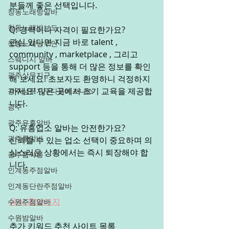
분들께 좋은 선택입니다. 
창동노래방알바
창동노래방보도
Q: 경력이나 자격이 필요한가요?
관심 있다면 지금 바로 talent , 
창동노래방구인
community , marketplace , 그리고 
스웨디시 알바
support 등을 통해 더 많은 정보를 확인
광주상무지구
해 보세요! 초보자도 환영하니 걱정하지 
마세요! 많은 곳에서 초기 교육을 제공합
광주상무지구다음비즈니스
니다. 
광주
광주유흥알바
Q: 유흥업소 알바는 안전한가요?
광주룸알바
신뢰할 수 있는 업소 선택이 중요하며 의
심스러운 상황에서는 즉시 퇴장해야 합
광주룸싸롱
니다.
인계동주점알바
인계동단란주점알바
공식 홈페이지
수원주점알바
수원밤알바
추가 키워드 추천 사이트 목록