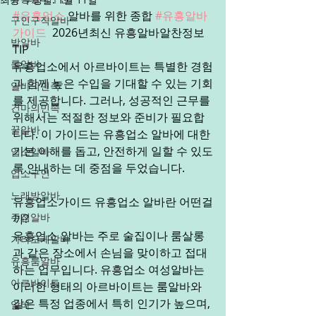
#유흥업소
 알바를 위한 종합 
#유흥알바
구인구직알바
가이드
  2026년최신 유흥알바알찬정보
밤알바
TIP
룸알바
유흥업소에서 아르바이트는 특별한 경험
과 함께 높은 수입을 기대할 수 있는 기회
알바의민족
를 제공합니다. 그러나, 성공적인 근무를 
건마의민족
위해서는 적절한 정보와 준비가 필요합
꿀알바
니다. 이 가이드는 유흥업소 알바에 대한 
기본 이해를 돕고, 안전하게 일할 수 있도
업소알바
록 안내하는 데 중점을 두었습니다.
업소구인
노래방알바
유흥업소가이드 유흥업소 알바란 어떤걸
주점알바
까?
유흥업소 알바는 주로 술집이나 룸살롱
가라오케알바
과 같은 장소에서 손님을 맞이하고 접대
유흥룸알바
하는 업무입니다. 유흥업소 여성알바는 
아르바이트
이러한 형태의 아르바이트는 룸알바와 
같은 특정 업종에서 특히 인기가 높으며, 
알바