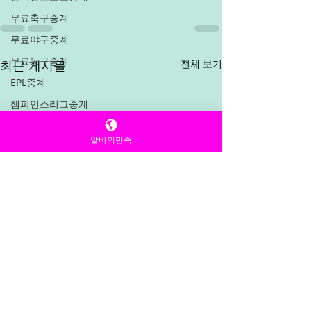
무료축구중계
무료야구중계
무료농구중계
최근 게시물
전체 보기
EPL중계
챔피언스리그중계
NBA중계
알바의민족