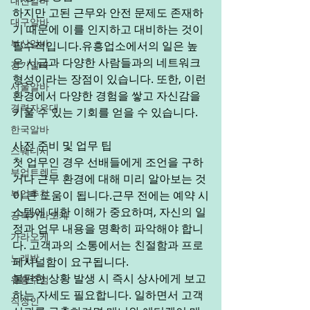
대전알바
하지만 고된 근무와 안전 문제도 존재하
대구알바
기 때문에 이를 인지하고 대비하는 것이 
부산알바
필수적입니다.유흥업소에서의 일은 높
은 시급과 다양한 사람들과의 네트워크 
경기알바
형성이라는 장점이 있습니다. 또한, 이런 
서울알바
환경에서 다양한 경험을 쌓고 자신감을 
경력자우대
키울 수 있는 기회를 얻을 수 있습니다. 
한국알바
사전 준비 및 업무 팁
스웨디시
첫 업무인 경우 선배들에게 조언을 구하
부업트렌드
거나 근무 환경에 대해 미리 알아보는 것
부업추천
이 큰 도움이 됩니다.근무 전에는 예약 시
스템에 대한 이해가 중요하며, 자신의 일
강북가라오케
정과 업무 내용을 명확히 파악해야 합니
가라오케
다. 고객과의 소통에서는 친절함과 프로
노래방
페셔널함이 요구됩니다. 
불편한 상황 발생 시 즉시 상사에게 보고
유흥주점
하는 자세도 필요합니다. 일하면서 고객 
직장인