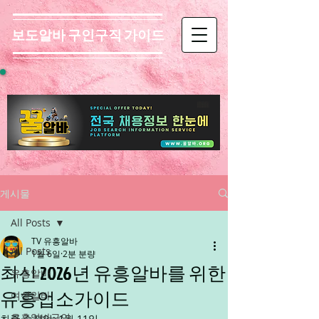
보도알바 구인구직 가이드
게시물
All Posts
TV 유흥알바
All Posts
1월 6일
2분 분량
최신 2026년 유흥알바를 위한
유흥알바
유흥업소가이드
여성알바
유흥알바구인
최종 수정일:
1월 11일