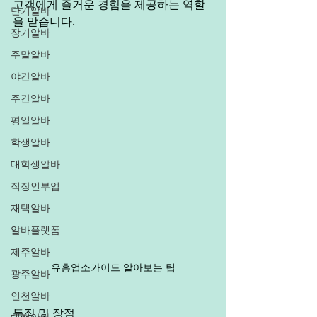
고객에게 즐거운 경험을 제공하는 역할
단기알바
을 맡습니다.
장기알바
주말알바
야간알바
주간알바
평일알바
학생알바
대학생알바
직장인부업
재택알바
알바플랫폼
제주알바
유흥업소가이드 알아보는 팁
광주알바
인천알바
특징 및 장점