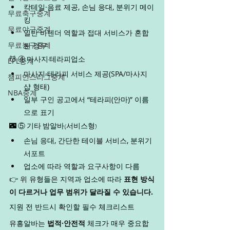
칵테일·음료 제공, 손님 응대, 분위기 메이
무료축구중계
킹
무료야구중계
일반 바텐더 역할과 접대 서비스가 혼합
무료농구중계
된 경우
EPL중계
💆 ④ 마사지·테라피업소
마사지·테라피 서비스 제공(SPA/마사지
챔피언스리그중계
샵 형태)
NBA중계
일부 구인 공고에서 “테라피(안마)” 이름
으로 표기
🌃 ⑤ 기타 밤알바(서비스형)
손님 응대, 간단한 테이블 서비스, 분위기 
서포트
업소에 따라 역할과 요구사항이 다름
👉 위 유형들은 지역과 업소에 따라 
표현 방식
이 다르거나 업무 범위가 달라질 수 있습니다.
지원 전 반드시 확인할 필수 체크리스트
유흥알바는 
법적·안전적
 체크가 매우 중요합