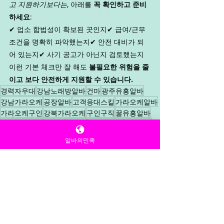
고 지원하기보다는
, 아래를 
꼭 확인하고 준비
하세요
:
✔ 업소 합법성이 확보된 곳인지✔ 급여/근무 
조건을 명확히 파악했는지✔ 안전 대비가 되
어 있는지✔ 사기 공고가 아닌지 검토했는지
이런 기본 체크만 잘 해도 
불필요한 위험을 줄
이고 보다 안전하게 지원할 수 있습니다.
경력자우대
강남노래방알바
건마
광주유흥알바
강남가라오케
공장알바
고객응대스킬
가라오케알바
가라오케구인
강북가라오케
구인구직
꿀유흥알바
강남유흥알바
룸알바
노래방
대전룸알바
가라오케
룸싸롱
밤알바
유흥알바사이트
유흥알바
알바의민족
광주건마알바
룸싸롱도우미
업소알바
유흥알바키워드
아르바이트
텐프로알바
전주룸알바
전국 유흥알바 채용중
포항룸알바
전국 유흥알바 채용중
유흥알바
여성알바