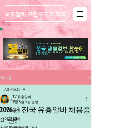
보도알바 구인구직 가이드
게시물
All Posts
TV 유흥알바
All Posts
1월 5일
3분 분량
2026년 전국 유흥알바 채용중
유흥알바
이란?
여성알바
유흥알바구인
최종 수정일:
2월 3일