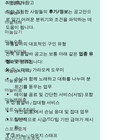
수원룸알바
지인/후기 참고
직접 경험한 사람들의 
후기/정보
는 공고만으
마늘농사
로 알기 어려운 분위기와 조건을 파악하는 데 
마늘재배
도움이 됩니다.
마늘심기
마늘수확
유흥알바의 대표적인 구인 유형
마늘씨마늘
전국 유흥알바 공고는 보통 아래 같은 
업종 유
마늘재배방법
형
으로 분류됩니다:
마늘농사수익
🎤 ① 노래방 / 가라오케 도우미
손님과 함께 노래하고 대화를 나누며 분
마늘농업
위기를 돋우는 업무
마늘비료
테이블 음료 및 간단한 서비스(서빙) 포함
마늘병해충
🥂 ② 룸알바 / 접대형 서비스
무료스포츠티비
개인실(룸)에서 손님 응대 및 접대 업무
스포츠티비
일반적으로 시급/TC/팁 기반 급여가 제시
됨
스포츠중계
🍸 ③ 바(bar) / 라운지 스태프
실시간스포츠중계