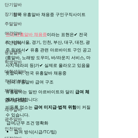
단기알바
장기알바
전국 유흥알바 채용중 구인구직사이트
주말알바
야간알바
전국 유흥알바 채용중
이라는 표현은✔ 전국 
각 지역(서울, 경기, 인천, 부산, 대구, 대전, 광
주간알바
주 등)에서✔ 유흥 관련 아르바이트 구인 공고
평일알바
(룸알바, 노래방 도우미, 바/라운지 서비스, 마
학생알바
사지·테라피 등)가✔ 실제로 올라오고 있음을 
대학생알바
뜻합니다. 전국 유흥알바 채용중
직장인부업
 전국 유흥알바 급여 구조
재택알바
유흥알바는 일반 아르바이트와 달리 
급여 체
계가 다양
합니다:
알바플랫폼
비등록 업소는 
급여 미지급·법적 위험
이 커질 
제주알바
수 있습니다.
광주알바
 급여/근무 조건 명확화
인천알바
급여 방식(시급/TC/팁)