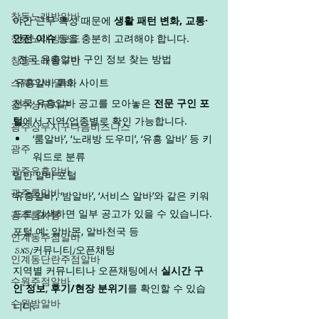
창동노래방알바
야간 근무 특성 때문에 
생활 패턴 변화, 교통·
창동노래방보도
안전 이슈
 등을 충분히 고려해야 합니다.
창동노래방구인
. 전국 유흥알바 구인 정보 찾는 방법
스웨디시 알바
 유흥알바 특화 사이트
전국 유흥알바 공고를 모아놓은 
전문 구인 포
광주상무지구
털
에서 지역/업종별로 확인 가능합니다.
광주상무지구다음비즈니스
‘룸알바’, ‘노래방 도우미’, ‘유흥 알바’ 등 키
광주
워드로 분류
광주유흥알바
일반 알바 포털
광주룸알바
‘유흥알바’, ‘밤알바’, ‘서비스 알바’와 같은 키워
드로 검색하면 일부 공고가 있을 수 있습니다.
광주룸싸롱
포털 예: 알바몬, 알바천국 등
인계동주점알바
 SNS/커뮤니티/오픈채팅
인계동단란주점알바
지역별 커뮤니티나 오픈채팅에서 
실시간 구
수원주점알바
인 정보
, 
후기/현장 분위기
를 확인할 수 있습
수원밤알바
니다.