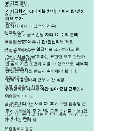
📊 기본 형태
스웨디시알바
✔ 
시급형
✔ 
TC(테이블 챠지) 기반
✔ 
팁/인센
스웨디시구인
티브 추가
마사지
🧾 상세 예시 (대표적인 경우)
테라피스트
기본 시급 + 손님 자리 TC 수익 분배
직장인스웨디시
기본급 외 추가 
팁/인센티브
 적용
일부 업소는 
일급제
로 표기하기도 함
대학생스웨디시
 “높은 시급/일급”이라는 표현만 보고 판단하
1인샵스웨디시
면 실제 지급 조건과 다를 수 있으므로, 
세부적
강남유흥알바
인 산정 방식
을 반드시 확인해야 합니다.
밤알바차이점
 전국 유흥알바의 근무 시간 특징
전국 유흥알바 채용중
유흥알바는 대부분 
야간·심야 중심 근무
입니
유흥알바가이드
다:
✔ 오후 18:00 ~ 새벽 02:00✔ 주말 집중형 근
유흥업소가이드
무✔ 파트타임, 주 2~5일 근무 스케줄 가능 (업
금전적인 돈이 오가는 어떠한 계층에서건, 공급
소마다 다름)'
가 수요는 존재 하
유흥알바채용중