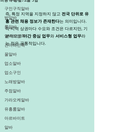
구인구직알바
즉, 특정 지역을 지정하지 않고 
전국 단위로 유
밤알바
흥 관련 채용 정보가 존재한다
는 의미입니다. 
룸알바
각 지역 상권마다 수요와 조건은 다르지만, 기
알바의민족
본적으로 
야간 중심 업무
와 
서비스형 업무
라
는 점은 공통적입니다.
건마의민족
꿀알바
업소알바
업소구인
노래방알바
주점알바
가라오케알바
유흥룸알바
아르바이트
알바