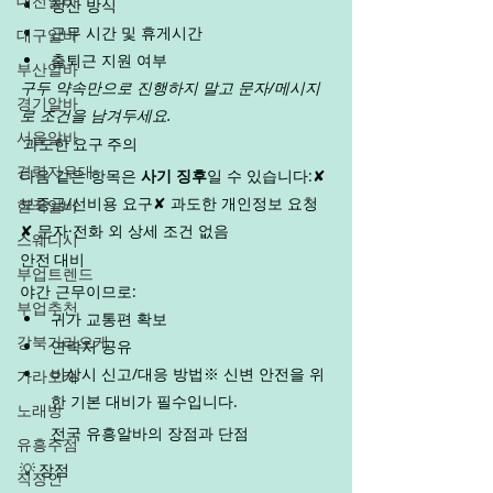
대전알바
정산 방식
근무 시간 및 휴게시간
대구알바
출퇴근 지원 여부
부산알바
구두 약속만으로 진행하지 말고 문자/메시지
경기알바
로 조건을 남겨두세요.
서울알바
 과도한 요구 주의
경력자우대
다음 같은 항목은 
사기 징후
일 수 있습니다:✘ 
보증금/선비용 요구✘ 과도한 개인정보 요청
한국알바
✘ 문자·전화 외 상세 조건 없음
스웨디시
안전 대비
부업트렌드
야간 근무이므로:
부업추천
귀가 교통편 확보
강북가라오케
연락처 공유
비상시 신고/대응 방법※ 신변 안전을 위
가라오케
한 기본 대비가 필수입니다.
노래방
전국 유흥알바의 장점과 단점
유흥주점
💡 장점
직장인