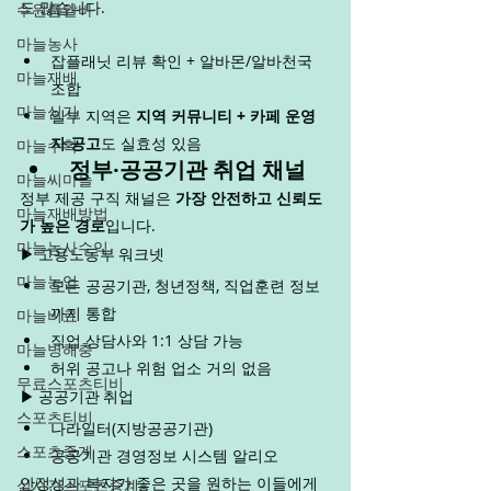
도 많습니다.
수원룸알바
마늘농사
잡플래닛 리뷰 확인 + 알바몬/알바천국 
마늘재배
조합
마늘심기
일부 지역은 
지역 커뮤니티 + 카페 운영
자 공고
도 실효성 있음
마늘수확
정부·공공기관 취업 채널
마늘씨마늘
정부 제공 구직 채널은 
가장 안전하고 신뢰도
마늘재배방법
가 높은 경로
입니다.
마늘농사수익
▶ 고용노동부 워크넷
마늘농업
모든 공공기관, 청년정책, 직업훈련 정보
까지 통합
마늘비료
직업 상담사와 1:1 상담 가능
마늘병해충
허위 공고나 위험 업소 거의 없음
무료스포츠티비
▶ 공공기관 취업
스포츠티비
나라일터(지방공공기관)
스포츠중계
공공기관 경영정보 시스템 알리오
안정성과 복지가 좋은 곳을 원하는 이들에게 
실시간스포츠중계