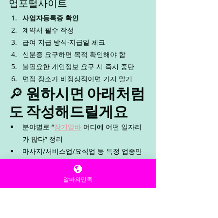
업포털사이트
사업자등록증 확인
계약서 필수 작성
급여 지급 방식·지급일 체크
신분증 요구하면 목적 확인해야 함
불필요한 개인정보 요구 시 즉시 중단
면접 장소가 비정상적이면 가지 말기
🔎 
원하시면 아래처럼
도 작성해드릴게요
분야별로 “
장기알바
 어디에 어떤 일자리
가 많다” 정리
마사지/서비스업/요식업 등 특정 업종만 
집중해서 설명
실제 구직 공고 예시 형태로 구성
알바의민족
웹사이트 리스트만 깔끔하게 요약
키워드·해시태그형 정리
필요한 방향을 알려주시면 더 맞춰서 써드릴