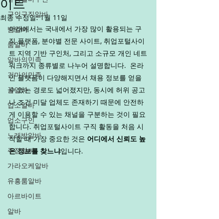
이트
구인구직알바
최종 수정일:
1월 11일
아래에서는 국내에서 가장 많이 활용되는 구
밤알바
직 플랫폼, 분야별 전문 사이트, 취업포털사이
룸알바
트 지역 기반 구인처, 그리고 소규모 개인 네트
알바의민족
워크까지 종류별로 나누어 설명합니다.  온라
건마의민족
인 플랫폼이 다양해지면서 채용 정보를 얻을 
꿀알바
수 있는 경로도 넓어졌지만, 동시에 허위 공고
나 조건 미달 업체도 존재하기 때문에 안전하
업소알바
게 이용할 수 있는 채널을 구분하는 것이 필요
업소구인
합니다. 취업포털사이트 구직 활동을 처음 시
노래방알바
작할 때 가장 중요한 것은 
어디에서 신뢰도 높
주점알바
은 정보를 찾느냐
입니다.
가라오케알바
유흥룸알바
아르바이트
알바