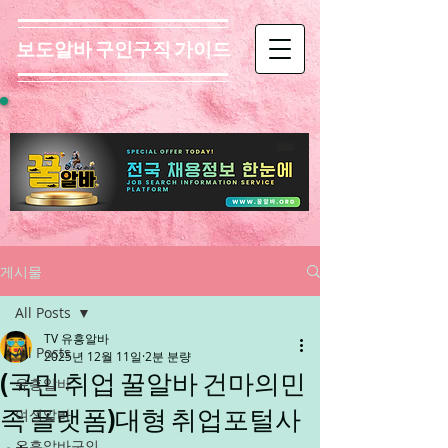
보도알바 구인구직 가이드
게시물
All Posts
TV 유흥알바
All Posts
2025년 12월 11일
2분 분량
(국민 취업 꿀알바 건마의민
유흥알바
족 플랫폼)대형 취업포털사
여성알바
유흥알바구인