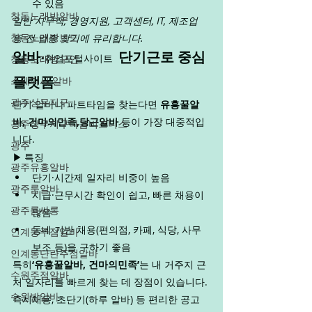
수 있음
창동노래방알바
일반 사무직, 경영지원, 고객센터, IT, 제조업 
창동노래방보도
등 전 업종 찾기에 유리합니다.
알바·
단기근로 중심 
창동노래방구인
취업포털사이트  
스웨디시 알바
플랫폼
광주상무지구
단기 알바나 파트타임을 찾는다면 
유흥꿀알
바, 건마의민족,당근알바
 등이 가장 대중적입
광주상무지구다음비즈니스
니다.
광주
▶ 특징
광주유흥알바
단기·시간제 일자리 비중이 높음
광주룸알바
시급·근무시간 확인이 쉽고, 빠른 채용이 
광주룸싸롱
많음
동네 기반 채용(편의점, 카페, 식당, 사무
인계동주점알바
보조 등)을 구하기 좋음
인계동단란주점알바
특히
‘유흥꿀알바, 건마의민족’
는 내 거주지 근
수원주점알바
처 일자리를 빠르게 찾는 데 장점이 있습니다.
수원밤알바
즉시채용, 초단기(하루 알바) 등 편리한 공고