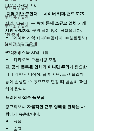
매우 유용합니다.
무료축구중계
지역 기반 구인처 — 네이버 카페·밴드·SNS
무료야구중계
지역 커뮤니티는 특히 
동네 소규모 업체·가게·
무료농구중계
개인 사업자
의 구인 글이 많이 올라옵니다.
EPL중계
네이버 지역 카페(○○맘카페, ○○생활정보)
챔피언스리그중계
네이버 밴드
페이스북 지역 그룹
NBA중계
카카오톡 오픈채팅 모임
단, 
공식 등록된 업체가 아니면 주의
가 필요합
니다.계약서 미작성, 급여 지연, 조건 불일치 
등이 발생할 수 있으므로 면접 때 꼼꼼히 확인
해야 합니다.
프리랜서·외주 플랫폼
정규직보다 
자율적인 근무 형태를 원하는 사
람
에게 유용합니다.
크몽
숨고