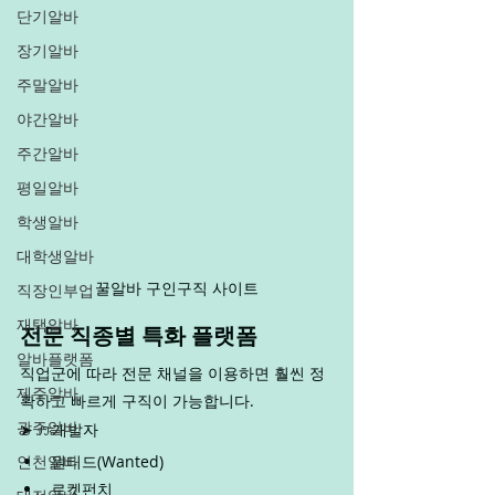
단기알바
장기알바
주말알바
야간알바
주간알바
평일알바
학생알바
대학생알바
꿀알바 구인구직 사이트
직장인부업
재택알바
전문 직종별 특화 플랫폼
알바플랫폼
직업군에 따라 전문 채널을 이용하면 훨씬 정
제주알바
확하고 빠르게 구직이 가능합니다.
광주알바
➤ IT·개발자
인천알바
원티드(Wanted)
로켓펀치