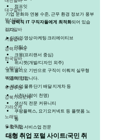
대전알바
점프잇
대구알바
기업 문화와 연봉 수준, 근무 환경 정보가 풍부
부산알바
해 
경력직 IT 구직자들에게 최적화
되어 있습
경기알바
니다.
서울알바
➤ 디자인·영상·마케팅·크리에이티브
더팀스
경력자우대
크몽(프리랜서 중심)
한국알바
위시켓(개발/디자인 외주)
스웨디시
포트폴리오 기반으로 구직이 이뤄져 실무형 
부업트렌드
직종에 강합니다.
부업추천
➤ 제조업·물류·단기 배달·지게차 등
사천(사람이 천명)
강북가라오케
생산직 전문 커뮤니티
가라오케
쿠팡플렉스, 요기요커넥트 등 플랫폼 노
노래방
동
유흥주점
➤ 요식업·서비스업 전문
직장인
대형 취업 포털 사이트(국민 취