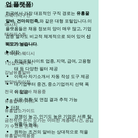
업 플랫폼)
스웨디시알바
한국에서 가장 대표적인 구직 경로는 
유흥꿀
스웨디시구인
알바, 건마의민족,
와 같은 대형 포털입니다.이 
마사지
플랫폼들은 채용 정보의 양이 매우 많고, 기업 
테라피스트
검증 절차도 비교적 체계적으로 되어 있어 
신
직장인스웨디시
뢰도가 높습니다
.
대학생스웨디시
▶ 장점
취업포털사이트 업종, 지역, 급여, 고용형
1인샵스웨디시
태 등 다양한 필터 제공
강남유흥알바
이력서·자기소개서 자동 작성 도구 제공
밤알바차이점
대기업부터 중견, 중소기업까지 선택 폭
전국 유흥알바 채용중
이 넓음
지원 현황 및 면접 결과 추적 가능
유흥알바가이드
▶ 단점
유흥업소가이드
경쟁이 높고, 인기도 높은 기업은 서류 탈
금전적인 돈이 오가는 어떠한 계층에서건, 공급
락률이 높음
가 수요는 존재 하
원하는 조건의 알바는 상대적으로 적을 
유흥알바채용중